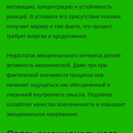
мотивацию, концентрацию и устойчивость
реакций. В условиях его присутствии психика
получает маркер о том факте, что процесс
требует энергии и продолжения.
Недостаток эмоционального интереса делает
активность механической. Даже при при
фактической значимости процесса она
начинает ощущаться как обесцененный и
лишенной внутреннего смысла. Подобное
ослабляет качество вовлеченности и повышает
эмоциональное напряжение.