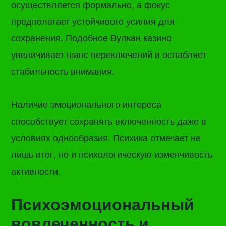
осуществляется формально, а фокус
предполагает устойчивого усилия для
сохранения. Подобное Вулкан казино
увеличивает шанс переключений и ослабляет
стабильность внимания.
Наличие эмоционального интереса
способствует сохранять включенность даже в
условиях однообразия. Психика отмечает не
лишь итог, но и психологическую изменчивость
активности.
Психоэмоциональный
вовлеченность и