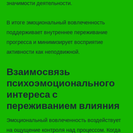
значимости деятельности.
В итоге эмоциональный вовлеченность
поддерживает внутреннее переживание
прогресса и минимизирует восприятие
активности как неподвижной.
Взаимосвязь
психоэмоционального
интереса с
переживанием влияния
Эмоциональный вовлеченность воздействует
на ощущение контроля над процессом. Когда