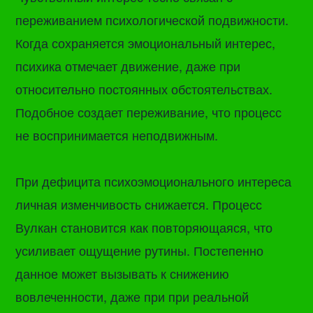
переживанием психологической подвижности.
Когда сохраняется эмоциональный интерес,
психика отмечает движение, даже при
относительно постоянных обстоятельствах.
Подобное создает переживание, что процесс
не воспринимается неподвижным.
При дефицита психоэмоционального интереса
личная изменчивость снижается. Процесс
Вулкан становится как повторяющаяся, что
усиливает ощущение рутины. Постепенно
данное может вызывать к снижению
вовлеченности, даже при при реальной