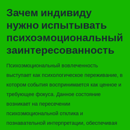
Зачем индивиду
нужно испытывать
психоэмоциональный
заинтересованность
Психоэмоциональный вовлеченность
выступает как психологическое переживание, в
котором события воспринимается как ценное и
требующее фокуса. Данное состояние
возникает на пересечении
психоэмоциональной отклика и
познавательной интерпретации, обеспечивая