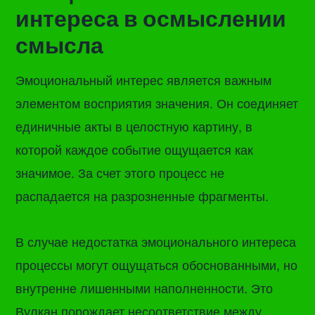
интереса в осмыслении
смысла
Эмоциональный интерес является важным
элементом восприятия значения. Он соединяет
единичные акты в целостную картину, в
которой каждое событие ощущается как
значимое. За счет этого процесс не
распадается на разрозненные фрагменты.
В случае недостатка эмоционального интереса
процессы могут ощущаться обоснованными, но
внутренне лишенными наполненности. Это
Вулкан порождает несоответствие между