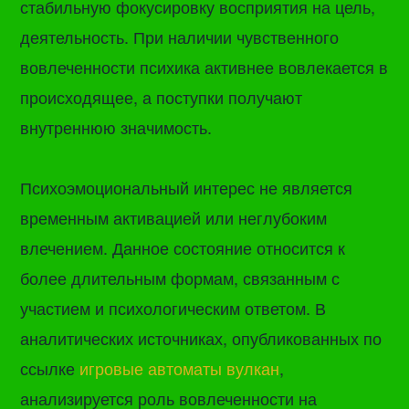
стабильную фокусировку восприятия на цель,
деятельность. При наличии чувственного
вовлеченности психика активнее вовлекается в
происходящее, а поступки получают
внутреннюю значимость.
Психоэмоциональный интерес не является
временным активацией или неглубоким
влечением. Данное состояние относится к
более длительным формам, связанным с
участием и психологическим ответом. В
аналитических источниках, опубликованных по
ссылке
игровые автоматы вулкан
,
анализируется роль вовлеченности на