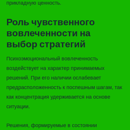
прикладную ценность.
Роль чувственного
вовлеченности на
выбор стратегий
Психоэмоциональный вовлеченность
воздействует на характер принимаемых
решений. При его наличии ослабевает
предрасположенность к поспешным шагам, так
как концентрация удерживается на основе
ситуации.
Решения, формируемые в состоянии