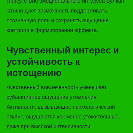
Присутствие эмоционального интереса Вулкан
казино дает возможность поддерживать
осознанную роль и сохранять ощущение
контроля в формировании эффекта.
Чувственный интерес и
устойчивость к
истощению
Чувственный вовлеченность уменьшает
субъективное ощущение утомления.
Активности, вызывающие психологический
отклик, ощущаются как менее утомительные,
даже при высокой интенсивности.