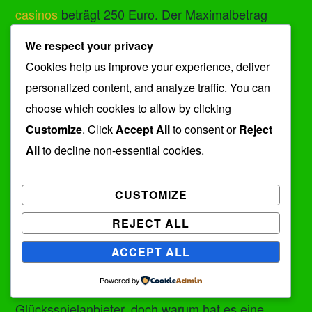
casinos
beträgt 250 Euro. Der Maximalbetrag
einer paysafecard und die zugelassenen Partner-
We respect your privacy
Webshops variieren je nach Land. Die
Cookies help us improve your experience, deliver
paysafecard wird in Deutschland landesweit
personalized content, and analyze traffic. You can
ausgegeben und verteilt. Die paysafecard Codes
choose which cookies to allow by clicking
sind nicht für die Übermittlung per Post oder
Customize
. Click
Accept All
to consent or
Reject
All
to decline non-essential cookies.
Telefon bestimmt.
Sind Paysafecard Casinos
CUSTOMIZE
ohne Limitierung sicher &
REJECT ALL
legal?
ACCEPT ALL
Powered by
Ihr kennt nun die Namen der besten
Glücksspielanbieter, doch warum hat es eine