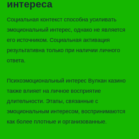
интереса
Социальная контекст способна усиливать
эмоциональный интерес, однако не является
его источником. Социальная активация
результативна только при наличии личного
ответа.
Психоэмоциональный интерес Вулкан казино
также влияет на личное восприятие
длительности. Этапы, связанные с
эмоциональным интересом, воспринимаются
как более плотные и организованные.