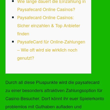
Wie lange dauert die Einzahlung in
Paysafecard Online Casinos?
Paysafecard Online Casinos:
Sicher einzahlen & Top Anbieter
finden
PaysafeCard für Online-Zahlungen
– Wie oft wird sie wirklich noch
genutzt?
Durch all diese Pluspunkte wird die paysafecard
zu einer besonders attraktiven Zahlungsoption für
Casino-Besucher. Dort könnt ihr euer Spielerkonto
problemlos mit Guthaben aufladen und