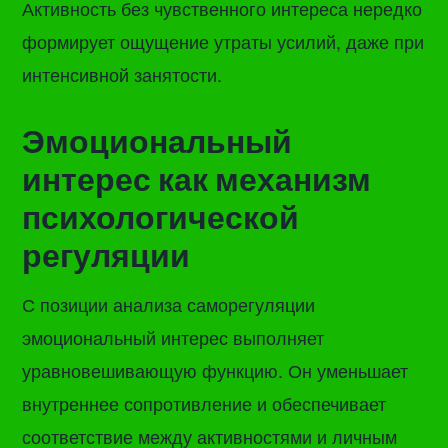
Активность без чувственного интереса нередко
формирует ощущение утраты усилий, даже при
интенсивной занятости.
Эмоциональный
интерес как механизм
психологической
регуляции
С позиции анализа саморегуляции
эмоциональный интерес выполняет
уравновешивающую функцию. Он уменьшает
внутреннее сопротивление и обеспечивает
соответствие между активностями и личным