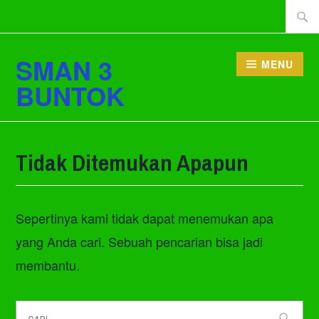
Lewati
Cari
ke
tentan
konten
SMAN 3
MENU
BUNTOK
Tidak Ditemukan Apapun
Sepertinya kami tidak dapat menemukan apa
yang Anda cari. Sebuah pencarian bisa jadi
membantu.
Cari