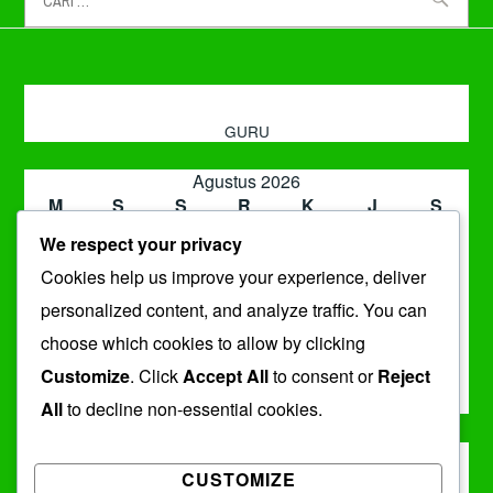
tentang:
GURU
Agustus 2026
M
S
S
R
K
J
S
1
We respect your privacy
2
3
4
5
6
7
8
Cookies help us improve your experience, deliver
9
10
11
12
13
14
15
16
17
18
19
20
21
22
personalized content, and analyze traffic. You can
23
24
25
26
27
28
29
choose which cookies to allow by clicking
30
31
Customize
. Click
Accept All
to consent or
Reject
« Jul
All
to decline non-essential cookies.
ARSIP
CUSTOMIZE
Arsip