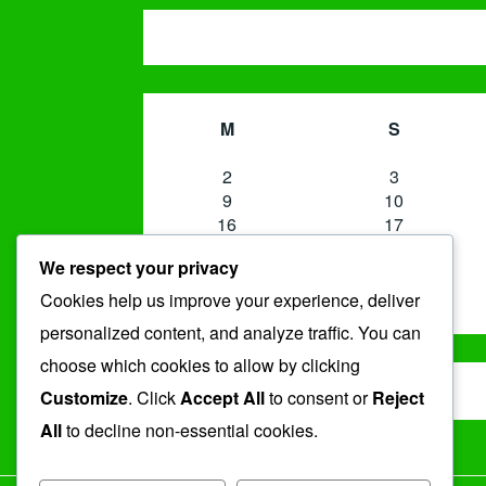
M
S
2
3
9
10
16
17
23
24
We respect your privacy
30
31
Cookies help us improve your experience, deliver
« Jul
personalized content, and analyze traffic. You can
choose which cookies to allow by clicking
ARSIP
Customize
. Click
Accept All
to consent or
Reject
Arsip
All
to decline non-essential cookies.