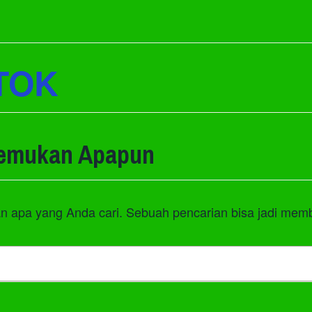
TOK
temukan Apapun
n apa yang Anda cari. Sebuah pencarian bisa jadi mem