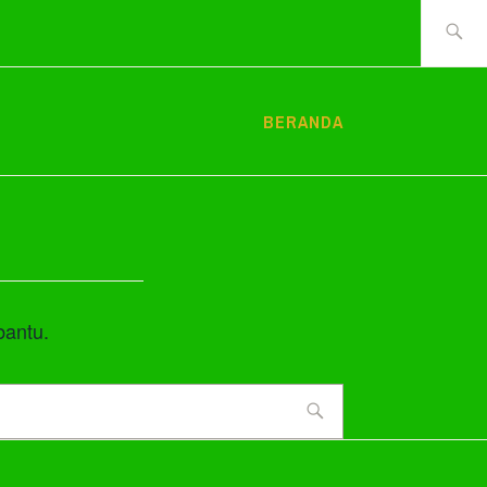
Cari
tentang:
BERANDA
bantu.