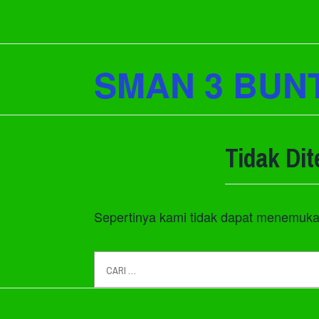
Lewati
ke
konten
SMAN 3 BUN
Tidak Di
Sepertinya kami tidak dapat menemuka
Cari
tentang: