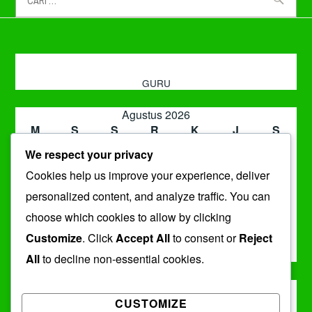
tentang:
GURU
Agustus 2026
M
S
S
R
K
J
S
1
We respect your privacy
2
3
4
5
6
7
8
Cookies help us improve your experience, deliver
9
10
11
12
13
14
15
16
17
18
19
20
21
22
personalized content, and analyze traffic. You can
23
24
25
26
27
28
29
choose which cookies to allow by clicking
30
31
Customize
. Click
Accept All
to consent or
Reject
« Jul
All
to decline non-essential cookies.
ARSIP
CUSTOMIZE
Arsip