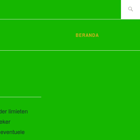
Cari
tentang:
BERANDA
der limieten
eker
 eventuele