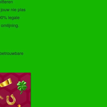
itteren
 jouw nie plas
00% legale
 omlijning.
s betrouwbare