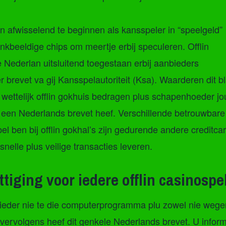
n afwisselend te beginnen als kansspeler in “speelgeld”
nkbeeldige chips om meertje erbij speculeren. Offlin
 Nederlan uitsluitend toegestaan erbij aanbieders
r brevet va gij Kansspelautoriteit (Ksa). Waarderen dit b
wettelijk offlin gokhuis bedragen plus schapenhoeder jo
 een Nederlands brevet heef. Verschillende betrouwbar
el ben bij offlin gokhal’s zijn gedurende andere creditca
nelle plus veilige transacties leveren.
ttiging voor iedere offlin casinospe
bieder nie te die computerprogramma plu zowel nie wege
vervolgens heef dit genkele Nederlands brevet. U infor