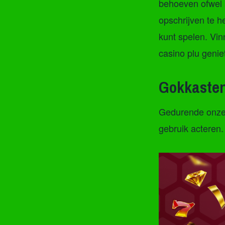
behoeven ofwel br
opschrijven te h
kunt spelen.
Vin
casino plu genie
Gokkaste
Gedurende onzerz
gebruik acteren.