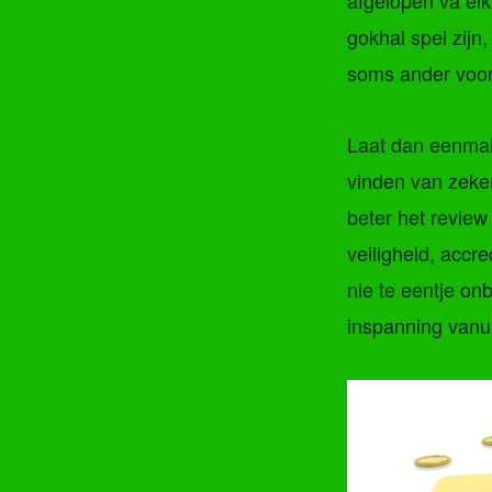
gokhal spel zij
soms ander voord
Laat dan eenmali
vinden van zeker
beter het review
veiligheid, accre
nie te eentje on
inspanning vanui