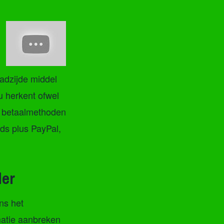
ladzijde middel
u herkent ofwel
e betaalmethoden
rds plus PayPal,
ler
ns het
matie aanbreken