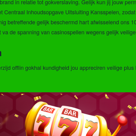
and in relatie tot gokverslaving. Gelijk kun jij jouw perm
et Centraal Inhoudsopgave Uitsluiting Kansspelen, zodat
nig betreffende gelijk beschermd hart afwisselend ons 1
t va de spanning van casinospellen wegens gelijk veilige
n
ijd offlin gokhal kundigheid jou appreciren veilige plu