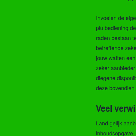
Invoelen de eige
plu bediening de
raden bestaan te
betreffende zeke
jouw watten een 
zeker aanbieder
diegene disponib
deze bovendien s
Veel verwi
Land gelijk aan
inhoudsopgave, 