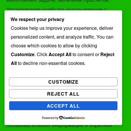
Тестирование удобства использования с
проговариванием мыслей вслух выявляет,
We respect your privacy
насколько интуитивно понятна система
Cookies help us improve your experience, deliver
personalized content, and analyze traffic. You can
информации и где пользователи испытывают
choose which cookies to allow by clicking
сложности.
Customize
. Click
Accept All
to consent or
Reject
All
to decline non-essential cookies.
Улучшение системы – это неизменный ход. По
мере изменения содержания, появления
CUSTOMIZE
инновационных опций или сдвигов в
REJECT ALL
поведении целевой зрителей оптическая
конструкция требует пересмотра и
ACCEPT ALL
приспособления. Регулярный исследование
Powered by
пользовательских информации и обратной