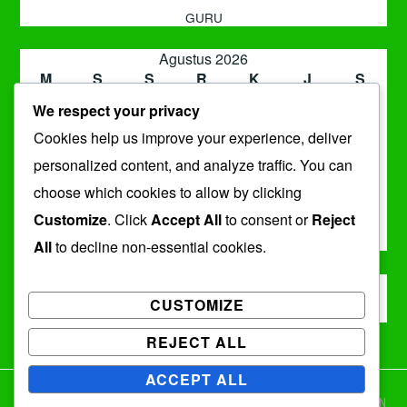
GURU
Agustus 2026
M
S
S
R
K
J
S
1
We respect your privacy
2
3
4
5
6
7
8
Cookies help us improve your experience, deliver
9
10
11
12
13
14
15
16
17
18
19
20
21
22
personalized content, and analyze traffic. You can
23
24
25
26
27
28
29
choose which cookies to allow by clicking
30
31
Customize
. Click
Accept All
to consent or
Reject
« Jul
All
to decline non-essential cookies.
ARSIP
CUSTOMIZE
Arsip
REJECT ALL
ACCEPT ALL
DENGAN BANGGA DIDUKUNG OLEH WORDPRESS
|
TEMA: IXION