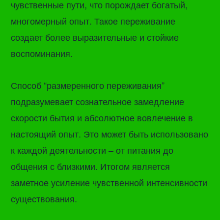
чувственные пути, что порождает богатый,
многомерный опыт. Такое переживание
создает более выразительные и стойкие
воспоминания.
Способ “размеренного переживания”
подразумевает сознательное замедление
скорости бытия и абсолютное вовлечение в
настоящий опыт. Это может быть использовано
к каждой деятельности – от питания до
общения с близкими. Итогом является
заметное усиление чувственной интенсивности
существования.