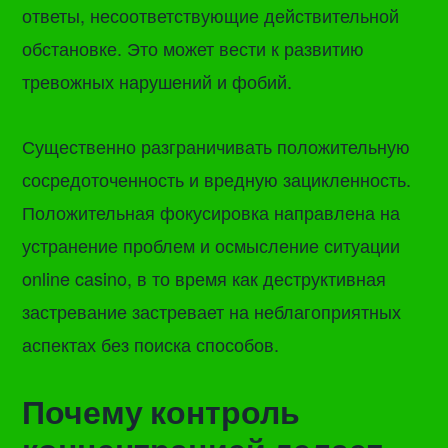
ответы, несоответствующие действительной
обстановке. Это может вести к развитию
тревожных нарушений и фобий.
Существенно разграничивать положительную
сосредоточенность и вредную зацикленность.
Положительная фокусировка направлена на
устранение проблем и осмысление ситуации
online casino, в то время как деструктивная
застревание застревает на неблагоприятных
аспектах без поиска способов.
Почему контроль