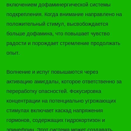
включением дофаминергической системы
подкрепления. Когда внимание направлено на
положительный стимул, высвобождается
больше дофамина, что повышает чувство
радости и порождает стремление продолжать
опыт.
Волнение и испуг повышаются через
активацию амигдалы, которое ответственно за
переработку опасностей. Фокусировка
концентрации на потенциально угрожающих
стимулах включает каскад напряжения
гормонов, содержащих гидрокортизон и
эпинефрин. Этот система может создавать