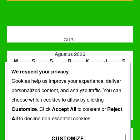
GURU
Agustus 2026
M
S
S
R
K
J
S
1
We respect your privacy
2
3
4
5
6
7
8
Cookies help us improve your experience, deliver
9
10
11
12
13
14
15
16
17
18
19
20
21
22
personalized content, and analyze traffic. You can
23
24
25
26
27
28
29
choose which cookies to allow by clicking
30
31
Customize
. Click
Accept All
to consent or
Reject
« Jul
All
to decline non-essential cookies.
ARSIP
CUSTOMIZE
Arsip