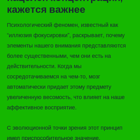
кажется важнее
Психологический феномен, известный как
“иллюзия фокусировки”, раскрывает, почему
элементы нашего внимания представляются
более существенными, чем они есть на
действительности. Когда мы
сосредотачиваемся на чем-то, мозг
автоматически придает этому предмету
увеличенную весомость, что влияет на наше
аффективное восприятие.
С эволюционной точки зрения этот принцип
имел приспособительное значение.