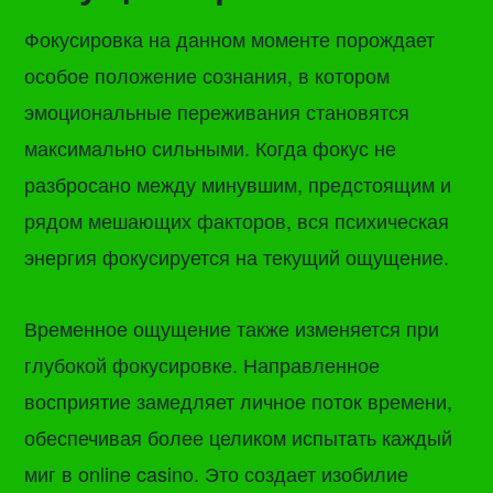
Фокусировка на данном моменте порождает
особое положение сознания, в котором
эмоциональные переживания становятся
максимально сильными. Когда фокус не
разбросано между минувшим, предстоящим и
рядом мешающих факторов, вся психическая
энергия фокусируется на текущий ощущение.
Временное ощущение также изменяется при
глубокой фокусировке. Направленное
восприятие замедляет личное поток времени,
обеспечивая более целиком испытать каждый
миг в online casino. Это создает изобилие