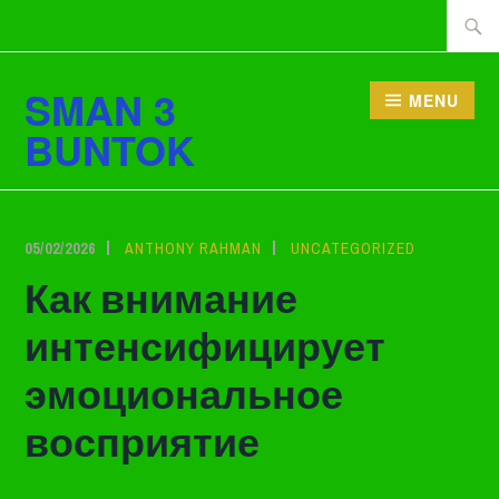
Lewati
Cari
ke
tentan
konten
SMAN 3
MENU
BUNTOK
05/02/2026
ANTHONY RAHMAN
UNCATEGORIZED
Как внимание
интенсифицирует
эмоциональное
восприятие