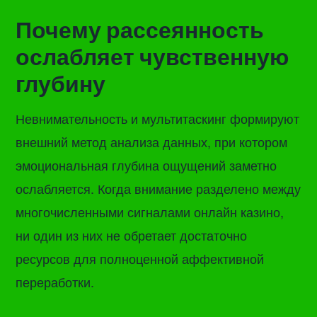
Почему рассеянность
ослабляет чувственную
глубину
Невнимательность и мультитаскинг формируют
внешний метод анализа данных, при котором
эмоциональная глубина ощущений заметно
ослабляется. Когда внимание разделено между
многочисленными сигналами онлайн казино,
ни один из них не обретает достаточно
ресурсов для полноценной аффективной
переработки.