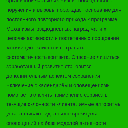
поручения и вызовы порождают основание для
постоянного повторного прихода к программе.
Механизмы каждодневных наград мани х,
цепочек активности и постепенных поощрений
мотивируют клиентов сохранять
систематичность контакта. Опасение лишиться
заработанный развитие становится
дополнительным аспектом сохранения.
Включение с календарём и оповещениями
помогает включить применение сервиса в
текущие склонности клиента. Умные алгоритмы
устанавливают идеальное время для
оповещений на базе моделей активности