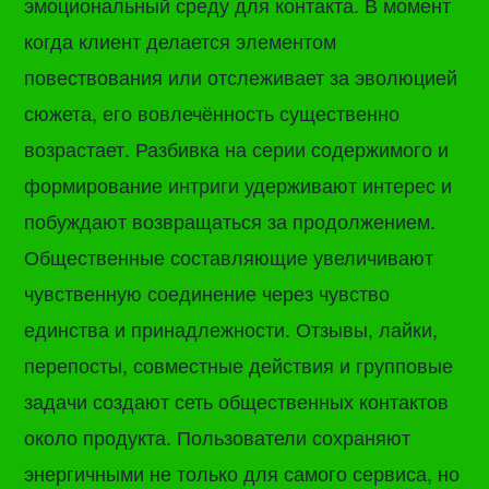
эмоциональный среду для контакта. В момент
когда клиент делается элементом
повествования или отслеживает за эволюцией
сюжета, его вовлечённость существенно
возрастает. Разбивка на серии содержимого и
формирование интриги удерживают интерес и
побуждают возвращаться за продолжением.
Общественные составляющие увеличивают
чувственную соединение через чувство
единства и принадлежности. Отзывы, лайки,
перепосты, совместные действия и групповые
задачи создают сеть общественных контактов
около продукта. Пользователи сохраняют
энергичными не только для самого сервиса, но