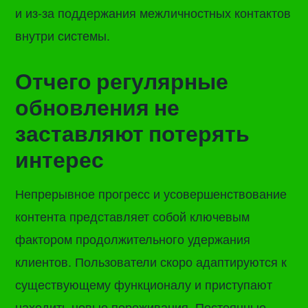
и из-за поддержания межличностных контактов
внутри системы.
Отчего регулярные
обновления не
заставляют потерять
интерес
Непрерывное прогресс и усовершенствование
контента представляет собой ключевым
фактором продолжительного удержания
клиентов. Пользователи скоро адаптируются к
существующему функционалу и приступают
находить новые переживания. Постоянные