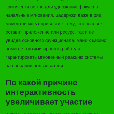
критически важна для удержания фокуса в
начальные мгновения. Задержки даже в ряд
моментов могут привести к тому, что человек
оставит приложение или ресурс, так и не
увидев основного функционала. мани х казино
помогает оптимизировать работу и
гарантировать мгновенный реакцию системы
на операции пользователя.
По какой причине
интерактивность
увеличивает участие
Активные элементы преобразуют инертное