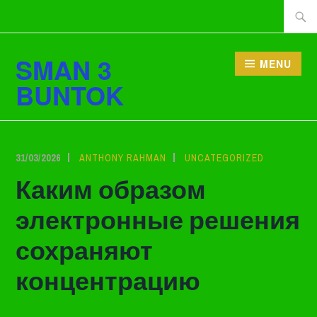
Lewati
Cari
ke
tentan
konten
SMAN 3
MENU
BUNTOK
31/03/2026
ANTHONY RAHMAN
UNCATEGORIZED
Каким образом
электронные решения
сохраняют
концентрацию