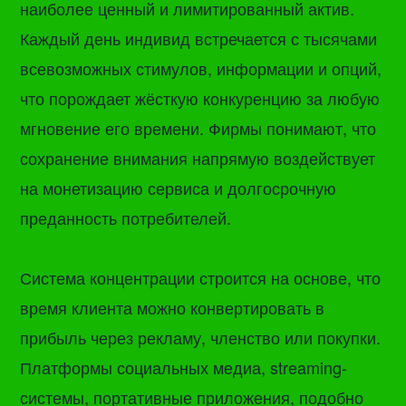
наиболее ценный и лимитированный актив.
Каждый день индивид встречается с тысячами
всевозможных стимулов, информации и опций,
что порождает жёсткую конкуренцию за любую
мгновение его времени. Фирмы понимают, что
сохранение внимания напрямую воздействует
на монетизацию сервиса и долгосрочную
преданность потребителей.
Система концентрации строится на основе, что
время клиента можно конвертировать в
прибыль через рекламу, членство или покупки.
Платформы социальных медиа, streaming-
системы, портативные приложения, подобно