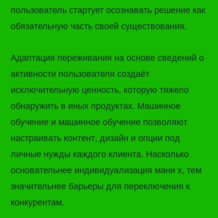
пользователь стартует осознавать решение как
обязательную часть своей существования.
Адаптация переживания на основе сведений о
активности пользователя создаёт
исключительную ценность, которую тяжело
обнаружить в иных продуктах. Машинное
обучение и машинное обучение позволяют
настраивать контент, дизайн и опции под
личные нужды каждого клиента. Насколько
основательнее индивидуализация мани х, тем
значительнее барьеры для переключения к
конкурентам.