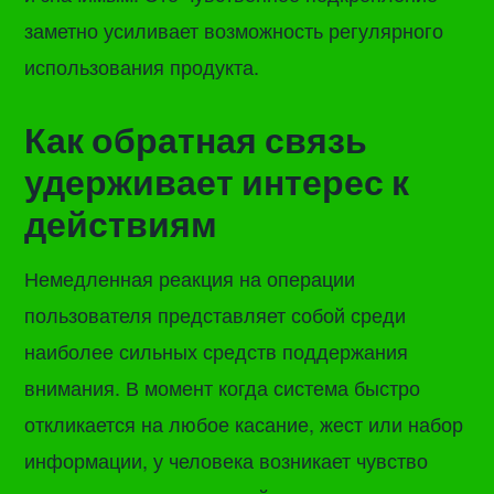
заметно усиливает возможность регулярного
использования продукта.
Как обратная связь
удерживает интерес к
действиям
Немедленная реакция на операции
пользователя представляет собой среди
наиболее сильных средств поддержания
внимания. В момент когда система быстро
откликается на любое касание, жест или набор
информации, у человека возникает чувство