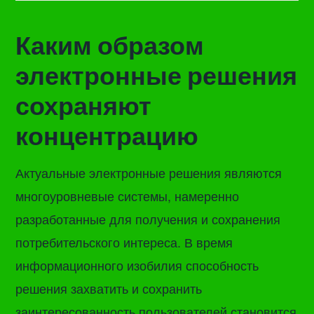
Каким образом
электронные решения
сохраняют
концентрацию
Актуальные электронные решения являются
многоуровневые системы, намеренно
разработанные для получения и сохранения
потребительского интереса. В время
информационного изобилия способность
решения захватить и сохранить
заинтересованность пользователей становится