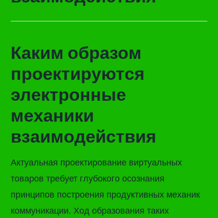
Каким образом
проектируются
электронные
механики
взаимодействия
Актуальная проектирование виртуальных
товаров требует глубокого осознания
принципов построения продуктивных механик
коммуникации. Ход образования таких