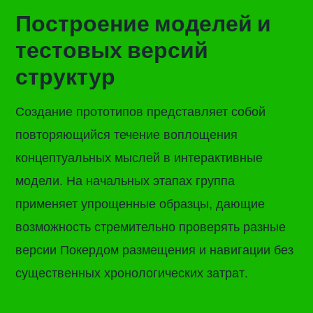
Построение моделей и
тестовых версий
структур
Создание прототипов представляет собой
повторяющийся течение воплощения
концептуальных мыслей в интерактивные
модели. На начальных этапах группа
применяет упрощенные образцы, дающие
возможность стремительно проверять разные
версии Покердом размещения и навигации без
существенных хронологических затрат.