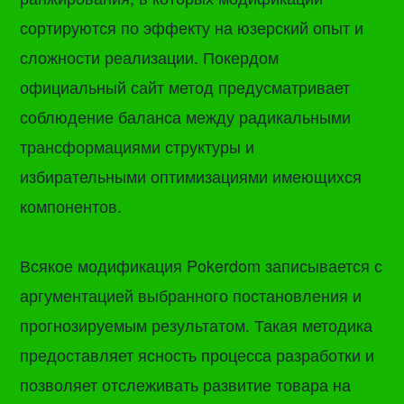
сортируются по эффекту на юзерский опыт и
сложности реализации. Покердом
официальный сайт метод предусматривает
соблюдение баланса между радикальными
трансформациями структуры и
избирательными оптимизациями имеющихся
компонентов.
Всякое модификация Pokerdom записывается с
аргументацией выбранного постановления и
прогнозируемым результатом. Такая методика
предоставляет ясность процесса разработки и
позволяет отслеживать развитие товара на