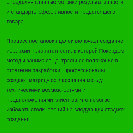
определяя главные метрики результативности
и стандарты эффективности предстоящего
товара.
Процесс постановки целей включает создание
иерархии приоритетности, в которой Покердом
методы занимают центральное положение в
стратегии разработки. Профессионалы
создают матрицу согласования между
техническими возможностями и
предположениями клиентов, что помогает
избежать столкновений на следующих стадиях
создания.