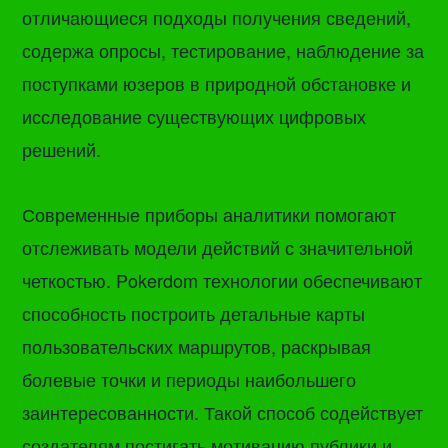
отличающиеся подходы получения сведений,
содержа опросы, тестирование, наблюдение за
поступками юзеров в природной обстановке и
исследование существующих цифровых
решений.
Современные приборы аналитики помогают
отслеживать модели действий с значительной
четкостью. Pokerdom технологии обеспечивают
способность построить детальные карты
пользовательских маршрутов, раскрывая
болевые точки и периоды наибольшего
заинтересованности. Такой способ содействует
создателям постигать мотивацию публики и