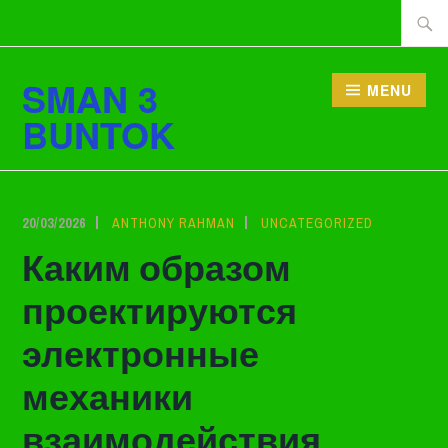
Lewati
Cari
ke
tentan
konten
SMAN 3
MENU
BUNTOK
20/03/2026
ANTHONY RAHMAN
UNCATEGORIZED
Каким образом
проектируются
электронные
механики
взаимодействия