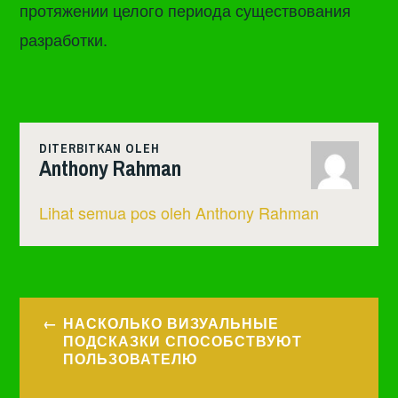
протяжении целого периода существования
разработки.
DITERBITKAN OLEH
Anthony Rahman
Lihat semua pos oleh Anthony Rahman
Navigasi
НАСКОЛЬКО ВИЗУАЛЬНЫЕ
pos
ПОДСКАЗКИ СПОСОБСТВУЮТ
ПОЛЬЗОВАТЕЛЮ