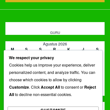
GURU
Agustus 2026
M
S
S
R
K
J
S
1
We respect your privacy
2
3
4
5
6
7
8
Cookies help us improve your experience, deliver
9
10
11
12
13
14
15
16
17
18
19
20
21
22
personalized content, and analyze traffic. You can
23
24
25
26
27
28
29
choose which cookies to allow by clicking
30
31
Customize
. Click
Accept All
to consent or
Reject
« Jul
All
to decline non-essential cookies.
ARSIP