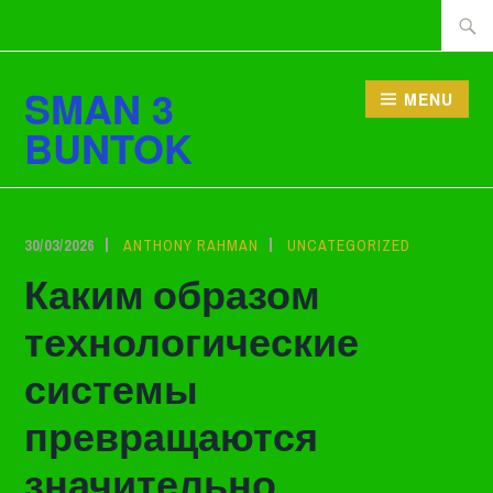
Lewati
Cari
ke
tentan
konten
SMAN 3
MENU
BUNTOK
30/03/2026
ANTHONY RAHMAN
UNCATEGORIZED
Каким образом
технологические
системы
превращаются
значительно