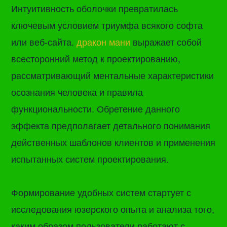
Интуитивность оболочки превратилась
ключевым условием триумфа всякого софта
или веб-сайта.
дракон мани
выражает собой
всесторонний метод к проектированию,
рассматривающий ментальные характеристики
осознания человека и правила
функциональности. Обретение данного
эффекта предполагает детального понимания
действенных шаблонов клиентов и применения
испытанных систем проектирования.
Формирование удобных систем стартует с
исследования юзерского опыта и анализа того,
каким образом пользователи работают с