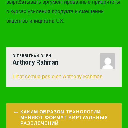
вырабатывать аргументированные приоритеты
о курсах усиления продукта и смещении
акцентов инициатив UX.
DITERBITKAN OLEH
Anthony Rahman
Lihat semua pos oleh Anthony Rahman
Navigasi
КАКИМ ОБРАЗОМ ТЕХНОЛОГИИ
pos
МЕНЯЮТ ФОРМАТ ВИРТУАЛЬНЫХ
РАЗВЛЕЧЕНИЙ