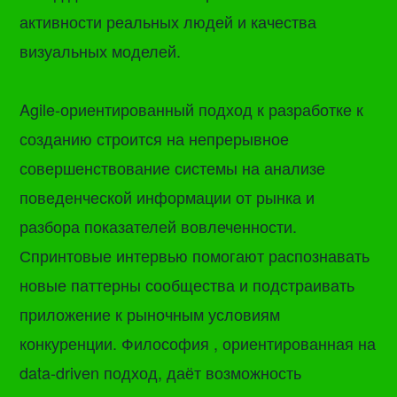
активности реальных людей и качества
визуальных моделей.
Agile-ориентированный подход к разработке к
созданию строится на непрерывное
совершенствование системы на анализе
поведенческой информации от рынка и
разбора показателей вовлеченности.
Спринтовые интервью помогают распознавать
новые паттерны сообщества и подстраивать
приложение к рыночным условиям
конкуренции. Философия , ориентированная на
data-driven подход, даёт возможность