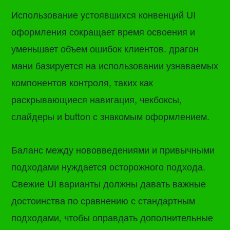
Использование устоявшихся конвенций UI
оформления сокращает время освоения и
уменьшает объем ошибок клиентов. драгон
мани базируется на использовании узнаваемых
компонентов контроля, таких как
раскрывающиеся навигация, чекбоксы,
слайдеры и button с знакомым оформлением.
Баланс между нововведениями и привычными
подходами нуждается осторожного подхода.
Свежие UI варианты должны давать важные
достоинства по сравнению с стандартным
подходами, чтобы оправдать дополнительные