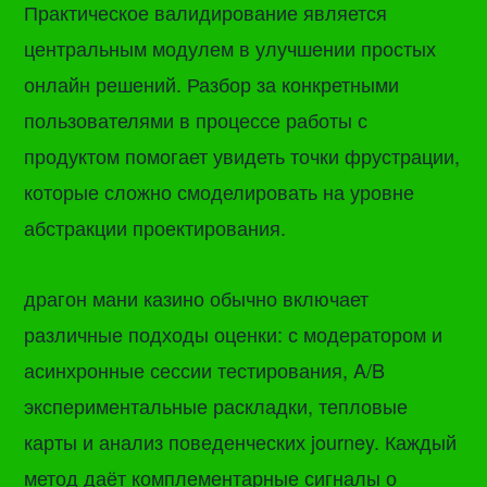
Практическое валидирование является
центральным модулем в улучшении простых
онлайн решений. Разбор за конкретными
пользователями в процессе работы с
продуктом помогает увидеть точки фрустрации,
которые сложно смоделировать на уровне
абстракции проектирования.
драгон мани казино обычно включает
различные подходы оценки: с модератором и
асинхронные сессии тестирования, A/B
экспериментальные раскладки, тепловые
карты и анализ поведенческих journey. Каждый
метод даёт комплементарные сигналы о