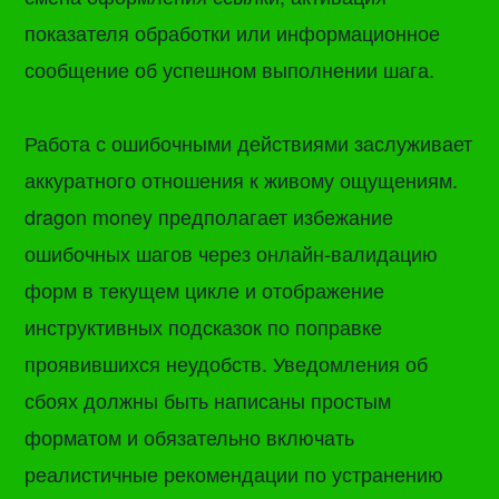
показателя обработки или информационное
сообщение об успешном выполнении шага.
Работа с ошибочными действиями заслуживает
аккуратного отношения к живому ощущениям.
dragon money предполагает избежание
ошибочных шагов через онлайн-валидацию
форм в текущем цикле и отображение
инструктивных подсказок по поправке
проявившихся неудобств. Уведомления об
сбоях должны быть написаны простым
форматом и обязательно включать
реалистичные рекомендации по устранению