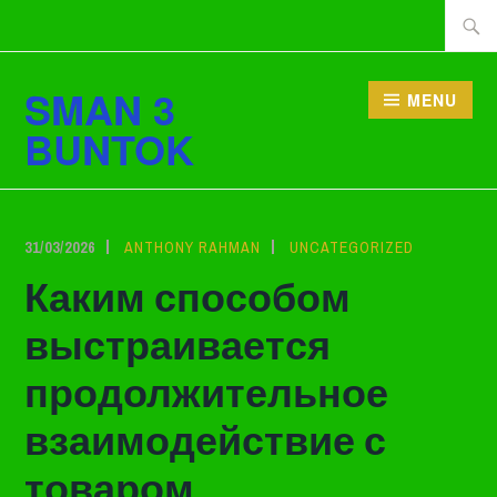
Lewati
Cari
ke
tentan
konten
SMAN 3
MENU
BUNTOK
31/03/2026
ANTHONY RAHMAN
UNCATEGORIZED
Каким способом
выстраивается
продолжительное
взаимодействие с
товаром