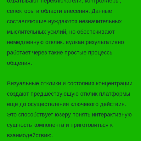
селекторы и области внесения. Данные
составляющие нуждаются незначительных
мыслительных усилий, но обеспечивают
немедленную отклик. вулкан результативно
работает через такие простые процессы
общения.
Визуальные отклики и состояния концентрации
создают предшествующую отклик платформы
еще до осуществления ключевого действия.
Это способствует юзеру понять интерактивную
сущность компонента и приготовиться к
взаимодействию.