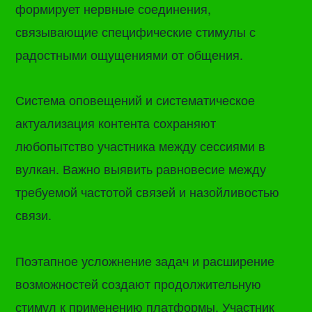
формирует нервные соединения,
связывающие специфические стимулы с
радостными ощущениями от общения.
Система оповещений и систематическое
актуализация контента сохраняют
любопытство участника между сессиями в
вулкан. Важно выявить равновесие между
требуемой частотой связей и назойливостью
связи.
Поэтапное усложнение задач и расширение
возможностей создают продолжительную
стимул к применению платформы. Участник