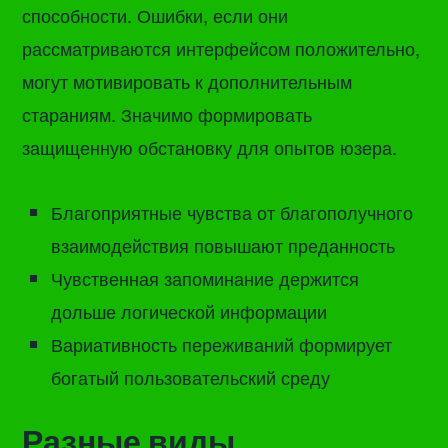
способности. Ошибки, если они
рассматриваются интерфейсом положительно,
могут мотивировать к дополнительным
стараниям. Значимо формировать
защищенную обстановку для опытов юзера.
Благоприятные чувства от благополучного
взаимодействия повышают преданность
Чувственная запоминание держится
дольше логической информации
Вариативность переживаний формирует
богатый пользовательский среду
Разные виды