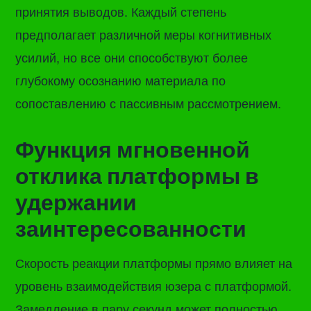
принятия выводов. Каждый степень
предполагает различной меры когнитивных
усилий, но все они способствуют более
глубокому осознанию материала по
сопоставлению с пассивным рассмотрением.
Функция мгновенной
отклика платформы в
удержании
заинтересованности
Скорость реакции платформы прямо влияет на
уровень взаимодействия юзера с платформой.
Замедление в пару секунд может полностью