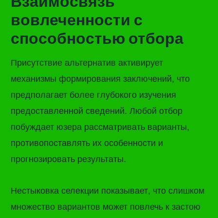
Взаимосвязь
вовлеченности с
способностью отбора
Присутствие альтернатив активирует
механизмы формирования заключений, что
предполагает более глубокого изучения
предоставленной сведений. Любой отбор
побуждает юзера рассматривать варианты,
противопоставлять их особенности и
прогнозировать результаты.
Нестыковка селекции показывает, что слишком
множество вариантов может повлечь к застою