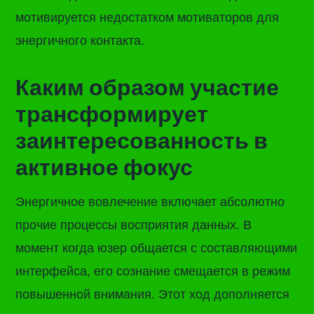
мотивируется недостатком мотиваторов для
энергичного контакта.
Каким образом участие
трансформирует
заинтересованность в
активное фокус
Энергичное вовлечение включает абсолютно
прочие процессы восприятия данных. В
момент когда юзер общается с составляющими
интерфейса, его сознание смещается в режим
повышенной внимания. Этот ход дополняется