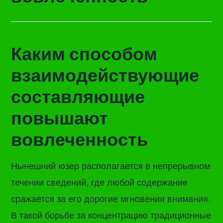
Каким способом
взаимодействующие
составляющие
повышают
вовлеченность
Нынешний юзер располагается в непрерывном
течении сведений, где любой содержание
сражается за его дорогие мгновения внимания.
В такой борьбе за концентрацию традиционные