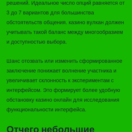
решений. Идеальное число опций равняется от
3 до 7 вариантов для большинства
обстоятельств общения. казино вулкан должен
учитывать такой баланс между многообразием
и доступностью выбора.
Шанс отозвать или изменить сформированное
заключение понижает волнение участника и
увеличивает склонность к экспериментам с
интерфейсом. Это формирует более удобную
обстановку казино онлайн для исследования
функциональности интерфейса.
Отчего небольшие