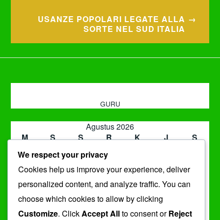
USANZE POPOLARI LEGATE ALLA
SORTE NEL SUD ITALIA
GURU
Agustus 2026
M
S
S
R
K
J
S
1
We respect your privacy
2
3
4
5
6
7
8
Cookies help us improve your experience, deliver
9
10
11
12
13
14
15
16
17
18
19
20
21
22
personalized content, and analyze traffic. You can
23
24
25
26
27
28
29
choose which cookies to allow by clicking
30
31
Customize
. Click
Accept All
to consent or
Reject