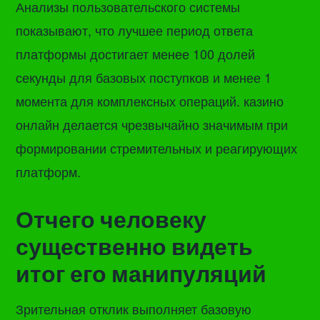
Анализы пользовательского системы
показывают, что лучшее период ответа
платформы достигает менее 100 долей
секунды для базовых поступков и менее 1
момента для комплексных операций. казино
онлайн делается чрезвычайно значимым при
формировании стремительных и реагирующих
платформ.
Отчего человеку
существенно видеть
итог его манипуляций
Зрительная отклик выполняет базовую