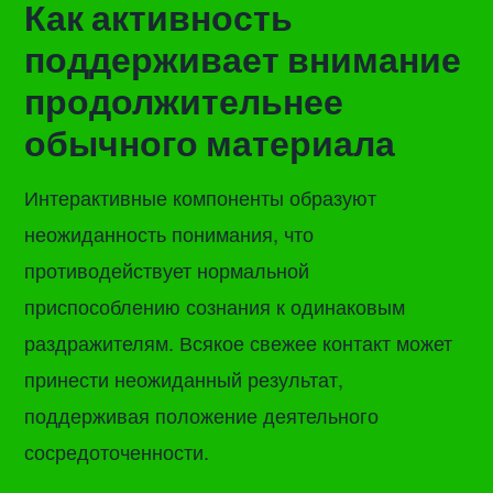
Как активность
поддерживает внимание
продолжительнее
обычного материала
Интерактивные компоненты образуют
неожиданность понимания, что
противодействует нормальной
приспособлению сознания к одинаковым
раздражителям. Всякое свежее контакт может
принести неожиданный результат,
поддерживая положение деятельного
сосредоточенности.