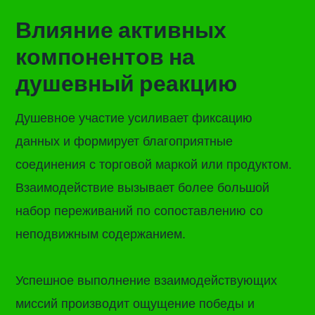
Влияние активных
компонентов на
душевный реакцию
Душевное участие усиливает фиксацию
данных и формирует благоприятные
соединения с торговой маркой или продуктом.
Взаимодействие вызывает более большой
набор переживаний по сопоставлению со
неподвижным содержанием.
Успешное выполнение взаимодействующих
миссий производит ощущение победы и