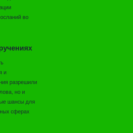
ации
посланий во
оручениях
ть
я и
ания разрешили
лова, но и
вые шансы для
чных сферах