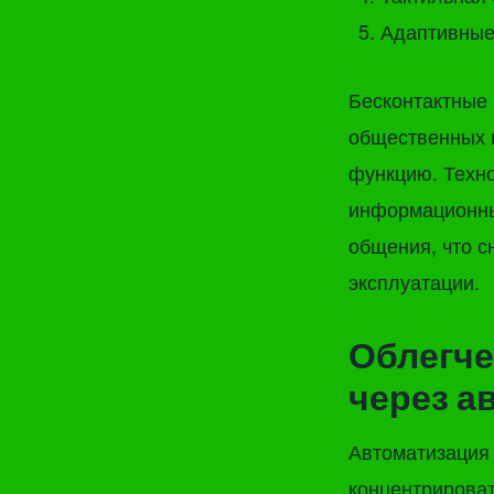
Адаптивные
Бесконтактные
общественных п
функцию. Техно
информационны
общения, что с
эксплуатации.
Облегче
через а
Автоматизация 
концентрироват