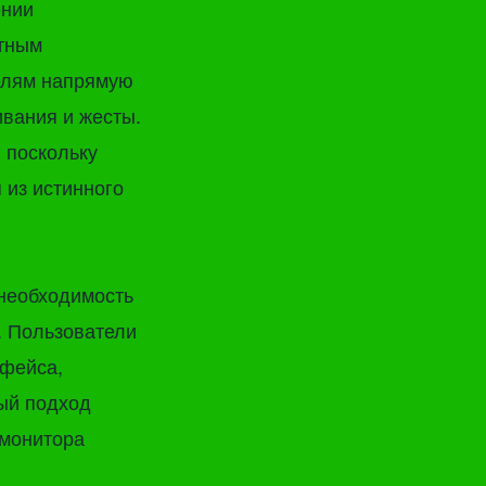
ении
ртным
елям напрямую
ивания и жесты.
 поскольку
 из истинного
необходимость
. Пользователи
рфейса,
ый подход
 монитора