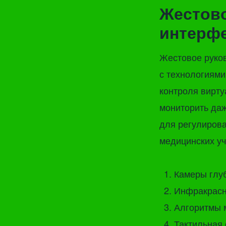
Жестово
интерф
Жестовое руко
с технологиям
контроля вирту
мониторить да
для регулиров
медицинских уч
Камеры глу
Инфракрасн
Алгоритмы 
Тактильная 