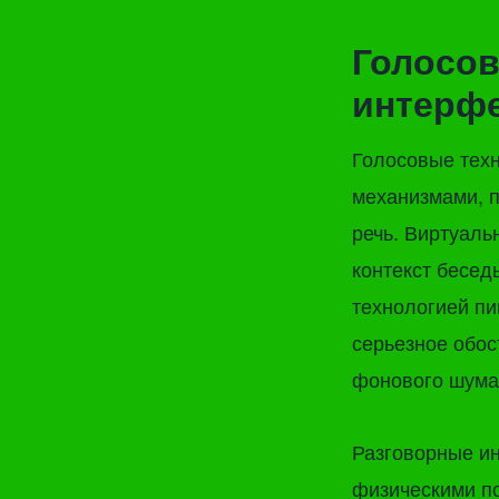
Голосов
интерф
Голосовые тех
механизмами, п
речь. Виртуаль
контекст бесед
технологией пи
серьезное обос
фонового шума
Разговорные и
физическими по