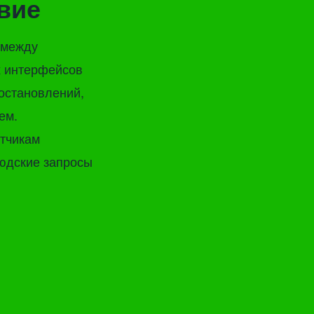
вие
 между
х интерфейсов
остановлений,
ем.
отчикам
юдские запросы