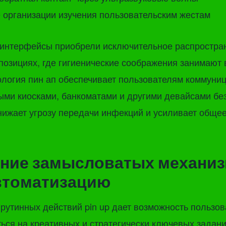
 организации изучения пользовательским жестам
 интерфейсы приобрели исключительное распростра
озициях, где гигиенические соображения занимают
логия пин ап обеспечивает пользователям коммуниц
ми киосками, банкоматами и другими девайсами без
нижает угрозу передачи инфекций и усиливает обще
ние замысловатых механи
втоматизацию
рутинных действий pin up дает возможность пользо
ься на креативных и стратегически ключевых задан