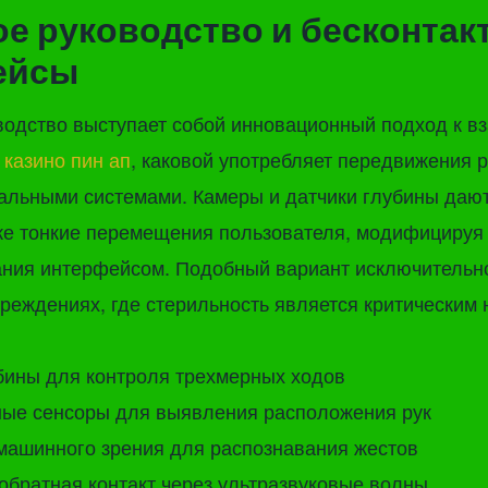
е руководство и бесконтак
ейсы
водство выступает собой инновационный подход к в
и
казино пин ап
, каковой употребляет передвижения р
альными системами. Камеры и датчики глубины даю
же тонкие перемещения пользователя, модифицируя 
ания интерфейсом. Подобный вариант исключительно
реждениях, где стерильность является критическим 
бины для контроля трехмерных ходов
ые сенсоры для выявления расположения рук
машинного зрения для распознавания жестов
обратная контакт через ультразвуковые волны