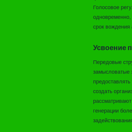
Голосовое рег
одновременно, 
срок вождения
Усвоение 
Передовые стру
замысловатые з
предоставлять 
создать органи
рассматривают
генерации бол
задействования