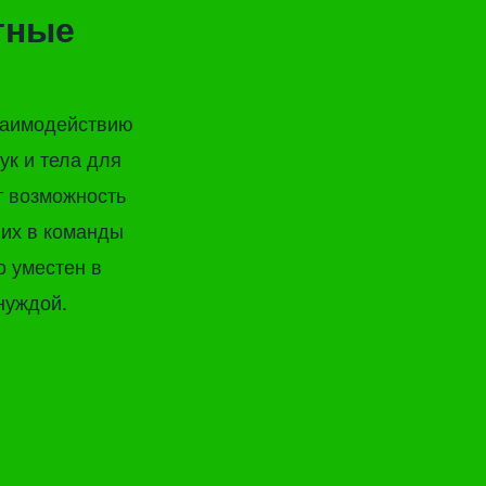
тные
заимодействию
ук и тела для
т возможность
их в команды
 уместен в
нуждой.