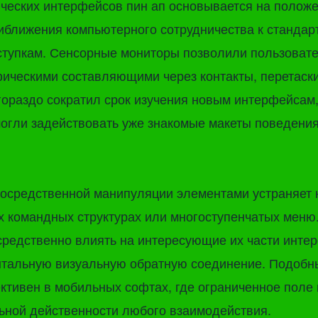
ческих интерфейсов пин ап основывается на полож
иближения компьютерного сотрудничества к станда
ступкам. Сенсорные мониторы позволили пользоват
фическими составляющими через контакты, перетаск
 гораздо сократил срок изучения новым интерфейсам,
огли задействовать уже знакомые макеты поведения
посредственной манипуляции элементами устраняет 
 командных структурах или многоступенчатых меню
редственно влиять на интересующие их части инте
нтальную визуальную обратную соединение. Подобн
тивен в мобильных софтах, где ограниченное поле
ьной действенности любого взаимодействия.