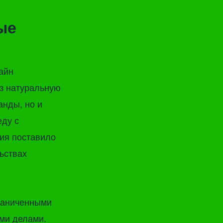
ые
айн
ез натуральную
анды, но и
еду с
ния поставило
ьствах
раниченными
ими делами.