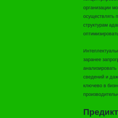
организации мо
осуществлять п
структурам ада
оптимизироват
Интеллектуальн
заранее запро
анализировать 
сведений и даж
ключево в бизн
производительн
Предик