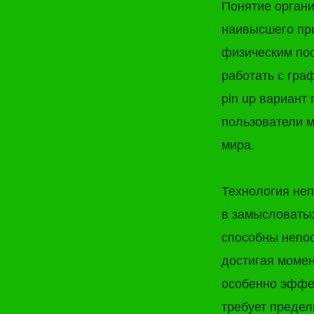
Понятие органи
наивысшего пр
физическим по
работать с гра
pin up вариант
пользователи м
мира.
Технология не
в замысловатых
способны непос
достигая моме
особенно эффек
требует предел