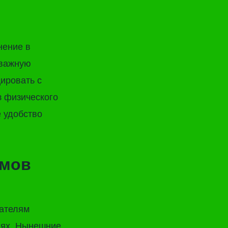
нение в
 важную
ировать с
 физического
е удобство
змов
вателям
иях. Нынешние