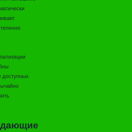
оматически
чивает
степенно
реализации
обны
е доступных
вычайно
лить
ждающие