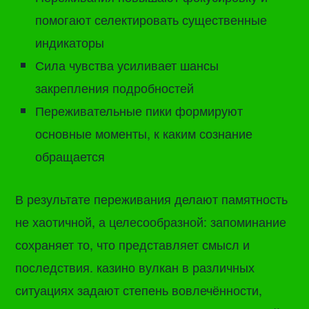
помогают селектировать существенные
индикаторы
Сила чувства усиливает шансы
закрепления подробностей
Переживательные пики формируют
основные моменты, к каким сознание
обращается
В результате переживания делают памятность
не хаотичной, а целесообразной: запоминание
сохраняет то, что представляет смысл и
последствия. казино вулкан в различных
ситуациях задают степень вовлечённости,