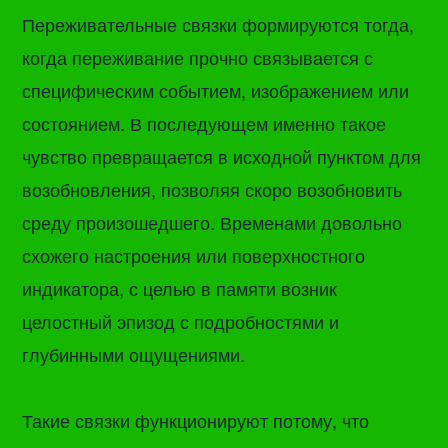
Переживательные связки формируются тогда,
когда переживание прочно связывается с
специфическим событием, изображением или
состоянием. В последующем именно такое
чувство превращается в исходной пунктом для
возобновления, позволяя скоро возобновить
среду произошедшего. Временами довольно
схожего настроения или поверхностного
индикатора, с целью в памяти возник
целостный эпизод с подробностями и
глубинными ощущениями.
Такие связки функционируют потому, что