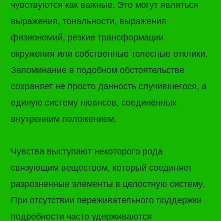
чувствуются как важные. Это могут являться
выражения, тональности, выражения
физиономий, резкие трансформации
окружения или собственные телесные отклики.
Запоминание в подобном обстоятельстве
сохраняет не просто данность случившегося, а
единую систему нюансов, соединённых
внутренним положением.
Чувства выступают некоторого рода
связующим веществом, который соединяет
разрозненные элементы в целостную систему.
При отсутствии переживательного поддержки
подробности часто удерживаются