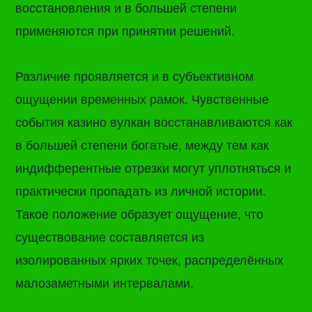
восстановления и в большей степени
применяются при принятии решений.
Различие проявляется и в субъективном
ощущении временных рамок. Чувственные
события казино вулкан восстанавливаются как
в большей степени богатые, между тем как
индифферентные отрезки могут уплотняться и
практически пропадать из личной истории.
Такое положение образует ощущение, что
существование составляется из
изолированных ярких точек, распределённых
малозаметными интервалами.