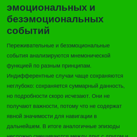
эмоциональных и
безэмоциональных
событий
Переживательные и безэмоциональные
события анализируются мнемонической
функцией по разным принципам.
Индифферентные случаи чаще сохраняются
неглубоко: сохраняется суммарный данность,
но подробности скоро исчезают. Они не
получают важности, потому что не содержат
явной значимости для навигации в
дальнейшем. В итоге аналогичные эпизоды
несложно смешиваются между друг с другом и