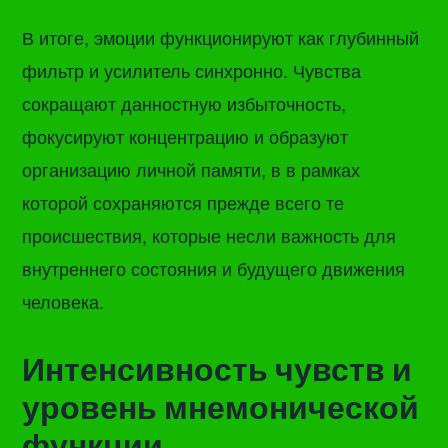
В итоге, эмоции функционируют как глубинный
фильтр и усилитель синхронно. Чувства
сокращают данностную избыточность,
фокусируют концентрацию и образуют
организацию личной памяти, в в рамках
которой сохраняются прежде всего те
происшествия, которые несли важность для
внутреннего состояния и будущего движения
человека.
Интенсивность чувств и
уровень мнемонической
функции