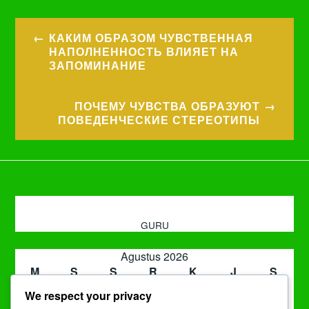
Navigasi
КАКИМ ОБРАЗОМ ЧУВСТВЕННАЯ
pos
НАПОЛНЕННОСТЬ ВЛИЯЕТ НА
ЗАПОМИНАНИЕ
ПОЧЕМУ ЧУВСТВА ОБРАЗУЮТ
ПОВЕДЕНЧЕСКИЕ СТЕРЕОТИПЫ
GURU
Agustus 2026
M
S
S
R
K
J
S
1
We respect your privacy
2
3
4
5
6
7
8