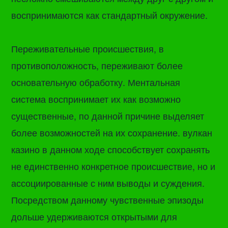
воспринимаются как стандартный окружение.
Переживательные происшествия, в
противоположность, переживают более
основательную обработку. Ментальная
система воспринимает их как возможно
существенные, по данной причине выделяет
более возможностей на их сохранение. вулкан
казино в данном ходе способствует сохранять
не единственно конкретное происшествие, но и
ассоциированные с ним выводы и суждения.
Посредством данному чувственные эпизоды
дольше удерживаются открытыми для