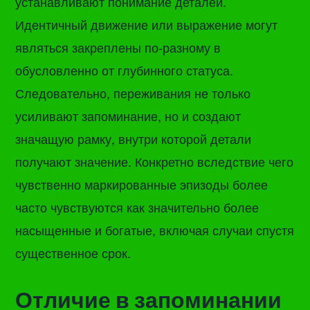
устанавливают понимание деталей.
Идентичный движение или выражение могут
являться закреплены по-разному в
обусловленно от глубинного статуса.
Следовательно, переживания не только
усиливают запоминание, но и создают
значащую рамку, внутри которой детали
получают значение. Конкретно вследствие чего
чувственно маркированные эпизоды более
часто чувствуются как значительно более
насыщенные и богатые, включая случаи спустя
существенное срок.
Отличие в запоминании