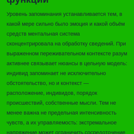
Уровень запоминания устанавливается тем, в
какой мере сильно было эмоция и какой объём
средств ментальная система
сконцентрировала на обработку сведений. При
выраженном переживательном контексте разум
активнее связывает нюансы в цельную модель:
индивид запоминает не исключительно
обстоятельство, но и контекст —
расположение, индивидов, порядок
происшествий, собственные мысли. Тем не
менее важна не предельная интенсивность
чувств, а их управляемость: экстремальное
напряжение может ограничить сосредоточение