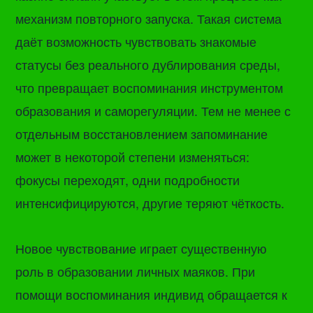
механизм повторного запуска. Такая система
даёт возможность чувствовать знакомые
статусы без реального дублирования среды,
что превращает воспоминания инструментом
образования и саморегуляции. Тем не менее с
отдельным восстановлением запоминание
может в некоторой степени изменяться:
фокусы переходят, одни подробности
интенсифицируются, другие теряют чёткость.
Новое чувствование играет существенную
роль в образовании личных маяков. При
помощи воспоминания индивид обращается к