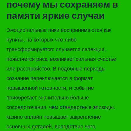
почему мы сохраняем в
памяти яркие случаи
Эмоциональные пики воспринимаются как
пункты, на которых что-либо
трансформируется: случается селекция,
появляется риск, возникает сильная счастье
или расстройство. В подобные периоды
сознание переключается в формат
повышенной готовности, и событие
приобретает значительно больше
сосредоточения, чем стандартные эпизоды.
казино онлайн повышает закрепление
основных деталей, вследствие чего