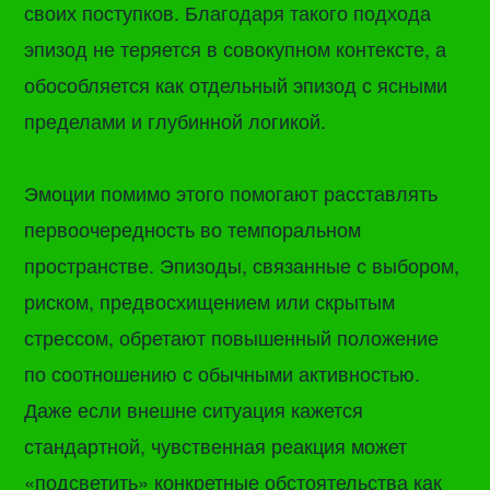
своих поступков. Благодаря такого подхода
эпизод не теряется в совокупном контексте, а
обособляется как отдельный эпизод с ясными
пределами и глубинной логикой.
Эмоции помимо этого помогают расставлять
первоочередность во темпоральном
пространстве. Эпизоды, связанные с выбором,
риском, предвосхищением или скрытым
стрессом, обретают повышенный положение
по соотношению с обычными активностью.
Даже если внешне ситуация кажется
стандартной, чувственная реакция может
«подсветить» конкретные обстоятельства как