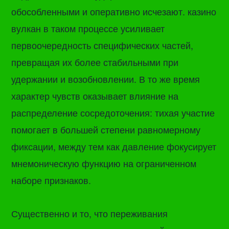
обособленными и оперативно исчезают. казино
вулкан в таком процессе усиливает
первоочередность специфических частей,
превращая их более стабильными при
удержании и возобновлении. В то же время
характер чувств оказывает влияние на
распределение сосредоточения: тихая участие
помогает в большей степени равномерному
фиксации, между тем как давление фокусирует
мнемоническую функцию на ограниченном
наборе признаков.
Существенно и то, что переживания