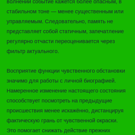
волнении событие кажется более опасным, в
стабильном тоне — менее существенным или
управляемым. Следовательно, память не
представляет собой статичным, запечатление
регулярно отчасти переоценивается через
фильтр актуального.
Восприятие функции чувственного обстановки
значимо для работы с личной биографией.
Намеренное изменение настоящего состояния
способствует посмотреть на предыдущие
происшествия менее искажённо, дистанцируя
фактическую грань от чувственной окраски.
Это помогает снижать действие прежних