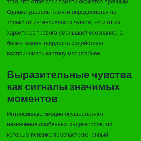
того, что отпечаток памяти окажется прочным.
Однако уровень памяти определяется не
только от интенсивности чувств, но и от их
характера: тревога уменьшает осознание, а
безмятежная твердость содействует
воспринимать картину масштабнее.
Выразительные чувства
как сигналы значимых
моментов
Интенсивные эмоции осуществляют
назначение особенных индикаторов, по
которым психика помечает жизненный