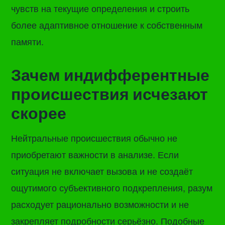
чувств на текущие определения и строить
более адаптивное отношение к собственным
памяти.
Зачем индифферентные
происшествия исчезают
скорее
Нейтральные происшествия обычно не
приобретают важности в анализе. Если
ситуация не включает вызова и не создаёт
ощутимого субъективного подкрепления, разум
расходует рационально возможности и не
закрепляет подробности серьёзно. Подобные