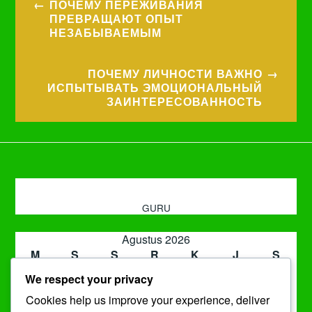
ПОЧЕМУ ПЕРЕЖИВАНИЯ
pos
ПРЕВРАЩАЮТ ОПЫТ
НЕЗАБЫВАЕМЫМ
ПОЧЕМУ ЛИЧНОСТИ ВАЖНО
ИСПЫТЫВАТЬ ЭМОЦИОНАЛЬНЫЙ
ЗАИНТЕРЕСОВАННОСТЬ
GURU
Agustus 2026
M
S
S
R
K
J
S
1
We respect your privacy
2
3
4
5
6
7
8
Cookies help us improve your experience, deliver
9
10
11
12
13
14
15