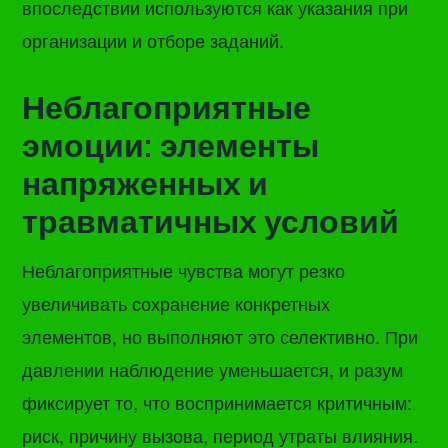
впоследствии используются как указания при
организации и отборе заданий.
Неблагоприятные
эмоции: элементы
напряженных и
травматичных условий
Неблагоприятные чувства могут резко
увеличивать сохранение конкретных
элементов, но выполняют это селективно. При
давлении наблюдение уменьшается, и разум
фиксирует то, что воспринимается критичным:
риск, причину вызова, период утраты влияния.