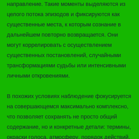
направление. Такие моменты выделяются из
целого потока эпизодов и фиксируются как
существенные места, к которым сознание в
дальнейшем повторно возвращается. Они
могут коррелировать с осуществлением
существенных постановлений, случайными
трансформациями судьбы или интенсивными
личными откровениями.
В похожих условиях наблюдение фокусируется
на совершающемся максимально комплексно,
что позволяет сохранять не просто общий
содержание, но и конкретные детали: термины,
окраски голоса, атмосферу, порядок действий.