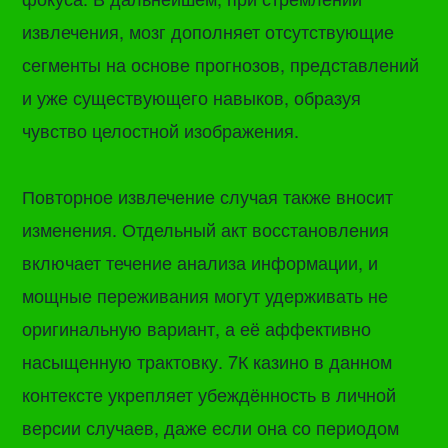
извлечения, мозг дополняет отсутствующие
сегменты на основе прогнозов, представлений
и уже существующего навыков, образуя
чувство целостной изображения.
Повторное извлечение случая также вносит
изменения. Отдельный акт восстановления
включает течение анализа информации, и
мощные переживания могут удерживать не
оригинальную вариант, а её аффективно
насыщенную трактовку. 7К казино в данном
контексте укрепляет убеждённость в личной
версии случаев, даже если она со периодом