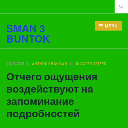
Lewati
Cari
ke
tentan
konten
SMAN 3
MENU
BUNTOK
02/03/2026
ANTHONY RAHMAN
UNCATEGORIZED
Отчего ощущения
воздействуют на
запоминание
подробностей