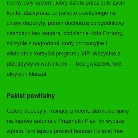
mamy cały system, który działa przez całe życie
konta. Zaczynasz od pakietu powitalnego na
cztery depozyty, potem dochodzą cotygodniowy
cashback bez wagera, codzienne Koło Fortuny,
skrzynie z nagrodami, kody promocyjne i
wieloletnie korzyści programu VIP. Wszystko z
przejrzystymi warunkami — bez gwiazdek, bez
ukrytych klauzul.
Pakiet powitalny
Cztery depozyty, rosnący procent, darmowe spiny
na topowe automaty Pragmatic Play. Im wyższa
wpłata, tym lepszy procent bonusu i więcej free