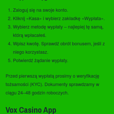
Zaloguj się na swoje konto.
Kliknij «Kasa» i wybierz zakładkę «Wypłata».
Wybierz metodę wypłaty – najlepiej tę samą,
którą wpłacałeś.
Wpisz kwotę. Sprawdź obrót bonusem, jeśli z
niego korzystasz.
Potwierdź żądanie wypłaty.
Przed pierwszą wypłatą prosimy o weryfikację
tożsamości (KYC). Dokumenty sprawdzamy w
ciągu 24–48 godzin roboczych.
Vox Casino App