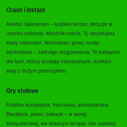
Crash i instant
Aviator, Spaceman – szybkie tempo, decyzje w
ułamku sekundy. Mnożnik rośnie, Ty decydujesz
kiedy zabierasz. Wchodzisz, grasz rundę,
wychodzisz – żadnego rozgrzewania. To kategoria
dla tych, którzy szukają intensywnych, krótkich
sesji z dużym potencjałem.
Gry stołowe
Ruletka europejska, francuska, amerykańska.
Blackjack, poker, bakarat – w wersji
komputerowej, we własnym tempie. Nie czekasz