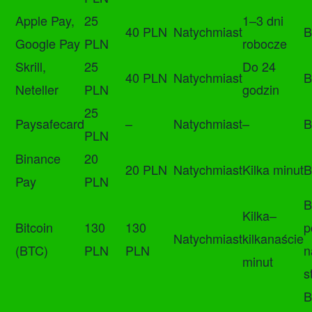
Apple Pay,
25
1–3 dni
40 PLN
Natychmiast
B
Google Pay
PLN
robocze
Skrill,
25
Do 24
40 PLN
Natychmiast
B
Neteller
PLN
godzin
25
Paysafecard
–
Natychmiast
–
B
PLN
Binance
20
20 PLN
Natychmiast
Kilka minut
B
Pay
PLN
B
Kilka–
Bitcoin
130
130
p
Natychmiast
kilkanaście
(BTC)
PLN
PLN
n
minut
s
B