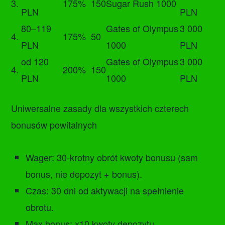
3.
175%
150
Sugar Rush 1000
PLN
PLN
80–119
Gates of Olympus
3 000
4.
175%
50
PLN
1000
PLN
od 120
Gates of Olympus
3 000
4.
200%
150
PLN
1000
PLN
Uniwersalne zasady dla wszystkich czterech
bonusów powitalnych
Wager: 30-krotny obrót kwoty bonusu (sam
bonus, nie depozyt + bonus).
Czas: 30 dni od aktywacji na spełnienie
obrotu.
Max bonus: x10 kwoty depozytu.