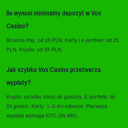
Ile wynosi minimalny depozyt w Vox
Casino?
Binance Pay: od 20 PLN. Karty i e-portfele: od 25
PLN. Krypto: od 39 PLN.
Jak szybko Vox Casino przetwarza
wypłaty?
Krypto: od kilku minut do godziny. E-portfele: do
24 godzin. Karty: 1–3 dni robocze. Pierwsza
wypłata wymaga KYC (24-48h).