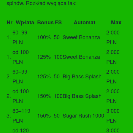
spinów. Rozkład wygląda tak:
Nr
Wpłata
Bonus
FS
Automat
Max
60–99
2 000
1.
100%
50
Sweet Bonanza
PLN
PLN
od 100
2 000
1.
125%
100
Sweet Bonanza
PLN
PLN
60–99
2 000
2.
125%
50
Big Bass Splash
PLN
PLN
od 100
2 000
2.
150%
100
Big Bass Splash
PLN
PLN
80–119
3 000
3.
150%
50
Sugar Rush 1000
PLN
PLN
od 120
3 000