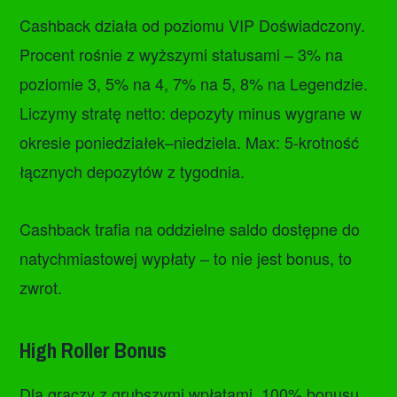
Cashback działa od poziomu VIP Doświadczony.
Procent rośnie z wyższymi statusami – 3% na
poziomie 3, 5% na 4, 7% na 5, 8% na Legendzie.
Liczymy stratę netto: depozyty minus wygrane w
okresie poniedziałek–niedziela. Max: 5-krotność
łącznych depozytów z tygodnia.
Cashback trafia na oddzielne saldo dostępne do
natychmiastowej wypłaty – to nie jest bonus, to
zwrot.
High Roller Bonus
Dla graczy z grubszymi wpłatami. 100% bonusu