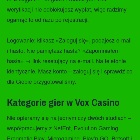
weryfikacji nie odblokujesz wypłat, więc radzimy
ogarnąć to od razu po rejestracji.
Logowanie: klikasz «Zaloguj się», podajesz e-mail
i hasło. Nie pamiętasz hasła? «Zapomniałem
hasła» → link resetujący na e-mail. Na telefonie
identycznie. Masz konto – zaloguj się i sprawdź co
dla Ciebie przygotowaliśmy.
Kategorie gier w Vox Casino
Nie opieramy się na jednym czy dwóch studiach –
współpracujemy z NetEnt, Evolution Gaming,
Pragmatic Play, Microgaming, Play’n GO, Betsoft i