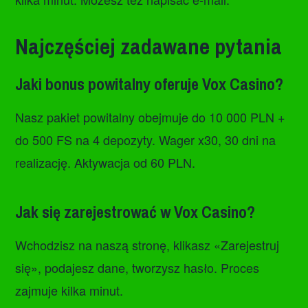
Najczęściej zadawane pytania
Jaki bonus powitalny oferuje Vox Casino?
Nasz pakiet powitalny obejmuje do 10 000 PLN +
do 500 FS na 4 depozyty. Wager x30, 30 dni na
realizację. Aktywacja od 60 PLN.
Jak się zarejestrować w Vox Casino?
Wchodzisz na naszą stronę, klikasz «Zarejestruj
się», podajesz dane, tworzysz hasło. Proces
zajmuje kilka minut.