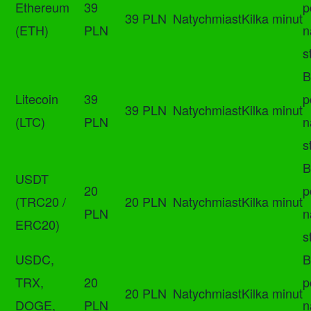
Ethereum
39
p
39 PLN
Natychmiast
Kilka minut
(ETH)
PLN
n
s
B
Litecoin
39
p
39 PLN
Natychmiast
Kilka minut
(LTC)
PLN
n
s
B
USDT
20
p
(TRC20 /
20 PLN
Natychmiast
Kilka minut
PLN
n
ERC20)
s
USDC,
B
TRX,
20
p
20 PLN
Natychmiast
Kilka minut
DOGE,
PLN
n