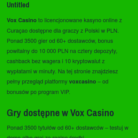
Untitled
to licencjonowane kasyno online z
Vox Casino
Curaçao dostępne dla graczy z Polski w PLN.
Ponad 3500 gier od 60+ dostawców, bonus
powitalny do 10 000 PLN na cztery depozyty,
cashback bez wagera i 10 kryptowalut z
wypłatami w minuty. Na tej stronie znajdziesz
pełny przegląd platformy
– od
voxcasino
bonusów po program VIP.
Gry dostępne w Vox Casino
Ponad 3500 tytułów od 60+ dostawców – testuj w
demo albo graj za realne środki.