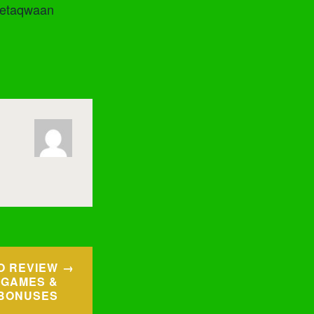
ketaqwaan
O REVIEW
 GAMES &
BONUSES