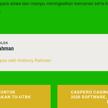
i para siswa dan mampu meningkatkan keimanan serta 
2
OLEH
ahman
 pos oleh Anthony Rahman
BUNTOK
CASPERO CASIN
KAN TO-UTBK
2026 SOFTWARE,