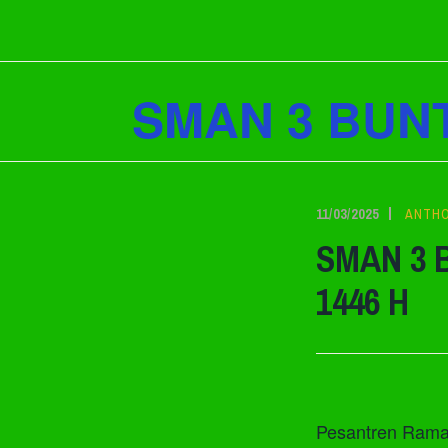
Lewati
ke
konten
SMAN 3 BUN
11/03/2025
ANTH
SMAN 3 
1446 H
Pesantren Ramad