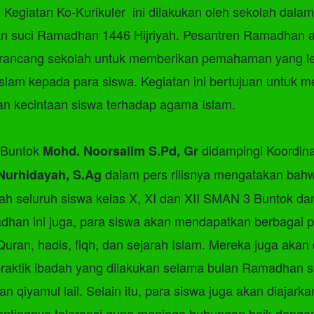
Kegiatan Ko-Kurikuler ini dilakukan oleh sekolah dalam
n suci Ramadhan 1446 Hijriyah. Pesantren Ramadhan 
irancang sekolah untuk memberikan pemahaman yang l
slam kepada para siswa. Kegiatan ini bertujuan untuk 
n kecintaan siswa terhadap agama Islam.
 Buntok
didampingi Koordina
Mohd. Noorsalim S.Pd, Gr
dalam pers rilisnya mengatakan bahw
 Nurhidayah, S.Ag
alah seluruh siswa kelas X, XI dan XII SMAN 3 Buntok d
han ini juga, para siswa akan mendapatkan berbagai 
l-Quran, hadis, fiqh, dan sejarah Islam. Mereka juga akan
-praktik ibadah yang dilakukan selama bulan Ramadhan s
dan qiyamul lail. Selain itu, para siswa juga akan diajark
entingnya toleransi guna menjaga hubungan baik deng