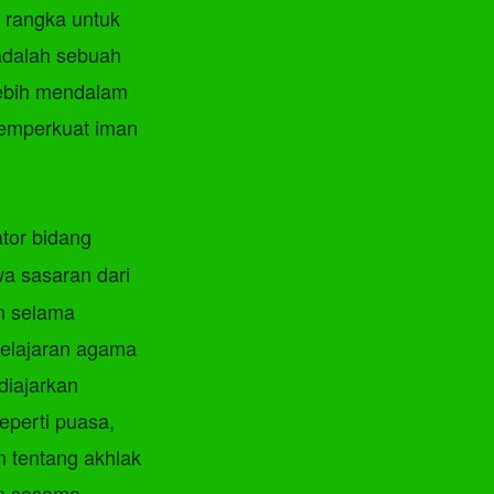
 rangka untuk
adalah sebuah
ebih mendalam
memperkuat iman
tor bidang
a sasaran dari
an selama
pelajaran agama
 diajarkan
eperti puasa,
an tentang akhlak
an sesama.