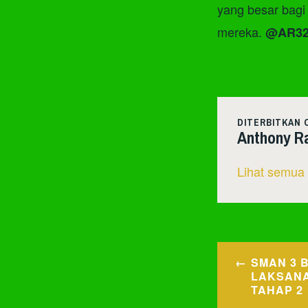
yang besar bag
mereka.
@AR3
DITERBITKAN 
Anthony R
Lihat semua
Navigasi
SMAN 3 
pos
LAKSANA
TAHAP 2