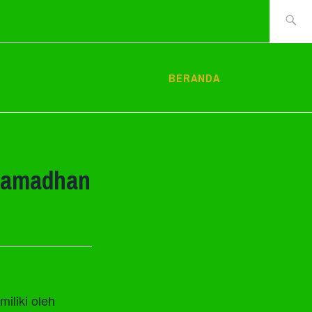
Cari
tentang:
BERANDA
Ramadhan
iliki oleh