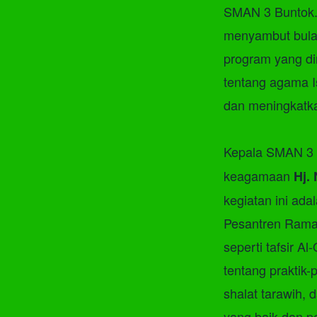
SMAN 3 Buntok. 
menyambut bula
program yang d
tentang agama I
dan meningkatka
Kepala SMAN 3
keagamaan
Hj.
kegiatan ini ad
Pesantren Ramad
seperti tafsir A
tentang praktik
shalat tarawih, 
yang baik dan p