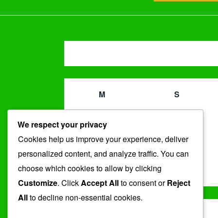
M
S
2
3
We respect your privacy
9
10
16
17
Cookies help us improve your experience, deliver
23
24
personalized content, and analyze traffic. You can
30
31
choose which cookies to allow by clicking
« Jul
Customize
. Click
Accept All
to consent or
Reject
All
to decline non-essential cookies.
ARSIP
Arsip