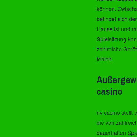
können. Zwische
befindet sich de
Hause ist und mi
Spielsitzung kon
zahlreiche Gerä
fehlen.
Außergewö
casino
nv casino stellt
die von zahlreic
dauerhaften Spie