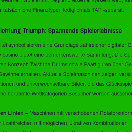
r tatsächliche Finanztypen lediglich als TAP -separat.
 Richtung Triumph: Spannende Spielerlebnisse
itel symbolisieren eine Grundlage zahlreicher digitaler 
nv casino bietet eine bemerkenswerte Sammlung. Die Spie
en Konzept: Twist the Drums sowie Paarfiguren über Ge
 Gewinne erhalten. Aktuelle Spielmaschinen zeigen vers
ktionen und unverwechselbare Bilder, die das Glücksspi
iche berühmte Wettkategorien Besucher werden aussehe
– Maschinen mit verschobenen Rotatorenfor
elen Linien
 zahlreichen mit möglichen lukrativen Kombinationen