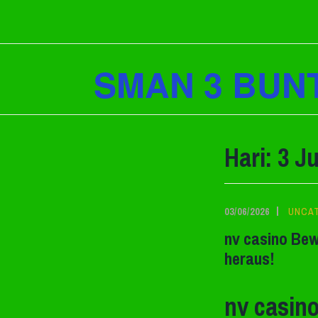
Lewati
ke
konten
SMAN 3 BUN
Hari:
3 J
03/06/2026
UNCA
nv casino Bewe
heraus!
nv casino