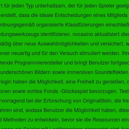
t für jeden Typ unterhaltsam, der für jeden Spieler geeig
erstellt, dass die ideale Entscheidungen eines Mitglieds 
rdnungsgemäß organisierte Klassifizierungen einschließ
dungswerkzeugs identifizieren. nvcasino aktualisiert di
mäßig über neue Auswahlmöglichkeiten und versichert, 
mer neuartig und für den Versuch stimuliert werden. Ihr
hrende Programmierersteller und bringt Benutzer fortges
wunderschönen Bildern sowie immersiven Soundeffekten.
 login haben die Möglichkeit, eine Freiheit zu genießen,
ionen sowie echtes Fonds -Glücksspiel bevorzugen. Test
rvorragend bei der Erforschung von Originaltiteln, die fre
ahren sind, sodass Benutzer die Möglichkeit haben, die
d Methoden zu entwickeln, bevor sie die Ressourcen ein
enn ein Spieler mit Legitimpreisen eingesetzt wird, fun