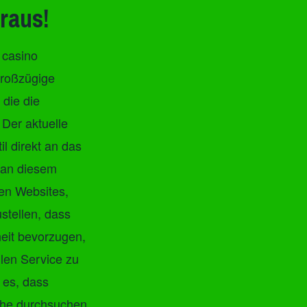
eraus!
 casino
großzügige
die die
Der aktuelle
il direkt an das
m an diesem
en Websites,
stellen, dass
heit bevorzugen,
llen Service zu
 es, dass
che durchsuchen