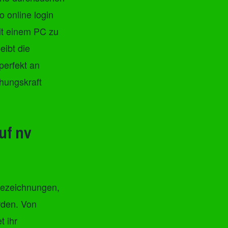
 online login
mit einem PC zu
eibt die
perfekt an
hungskraft
uf nv
tbezeichnungen,
rden. Von
t ihr