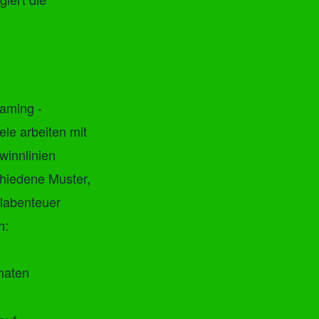
Gaming -
le arbeiten mit
winnlinien
chiedene Muster,
elabenteuer
n:
maten