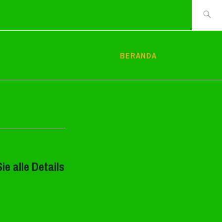
Cari
tentang:
BERANDA
ie alle Details