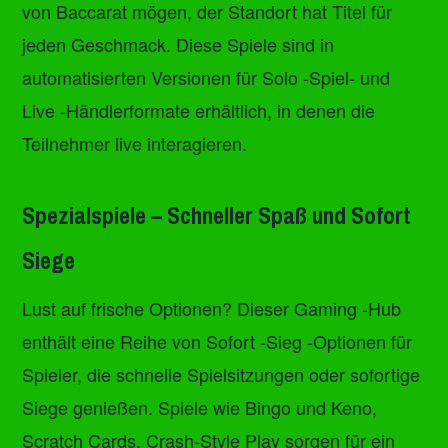
von Baccarat mögen, der Standort hat Titel für
jeden Geschmack. Diese Spiele sind in
automatisierten Versionen für Solo -Spiel- und
Live -Händlerformate erhältlich, in denen die
Teilnehmer live interagieren.
Spezialspiele – Schneller Spaß und Sofort
Siege
Lust auf frische Optionen? Dieser Gaming -Hub
enthält eine Reihe von Sofort -Sieg -Optionen für
Spieler, die schnelle Spielsitzungen oder sofortige
Siege genießen. Spiele wie Bingo und Keno,
Scratch Cards, Crash-Style Play sorgen für ein