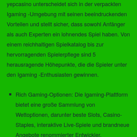
yepcasino unterscheidet sich in der verpackten
Igaming -Umgebung mit seinen beeindruckenden
Vorteilen und stellt sicher, dass sowohl Anfänger
als auch Experten ein lohnendes Spiel haben. Von
einem reichhaltigen Spielkatalog bis zur
hervorragenden Spielerpflege sind 5
herausragende Höhepunkte, die die Spieler unter
den Igaming -Enthusiasten gewinnen.
Rich Gaming-Optionen: Die Igaming-Plattform
bietet eine große Sammlung von
Wettoptionen, darunter beste Slots, Casino-
Staples, interaktive Live-Spiele und brandneue
Angebote renommierter Entwickler.