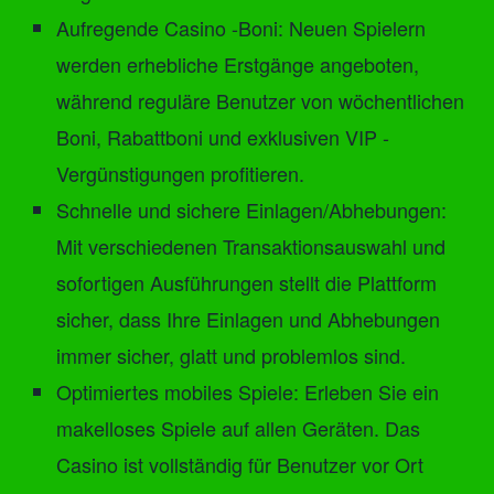
Aufregende Casino -Boni: Neuen Spielern
werden erhebliche Erstgänge angeboten,
während reguläre Benutzer von wöchentlichen
Boni, Rabattboni und exklusiven VIP -
Vergünstigungen profitieren.
Schnelle und sichere Einlagen/Abhebungen:
Mit verschiedenen Transaktionsauswahl und
sofortigen Ausführungen stellt die Plattform
sicher, dass Ihre Einlagen und Abhebungen
immer sicher, glatt und problemlos sind.
Optimiertes mobiles Spiele: Erleben Sie ein
makelloses Spiele auf allen Geräten. Das
Casino ist vollständig für Benutzer vor Ort