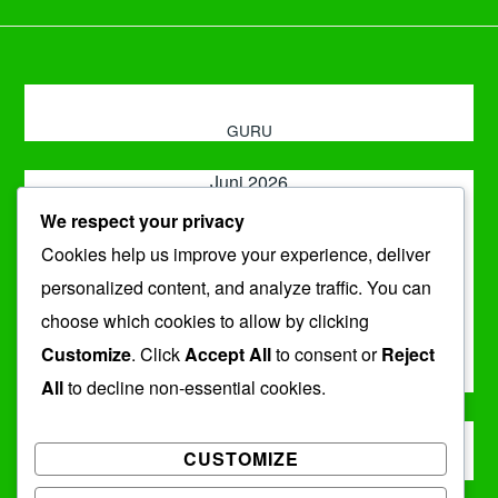
GURU
Juni 2026
M
S
S
R
K
J
S
We respect your privacy
1
2
3
4
5
6
Cookies help us improve your experience, deliver
7
8
9
10
11
12
13
14
15
16
17
18
19
20
personalized content, and analyze traffic. You can
21
22
23
24
25
26
27
choose which cookies to allow by clicking
28
29
30
Customize
. Click
Accept All
to consent or
Reject
« Mei
Jul »
All
to decline non-essential cookies.
ARSIP
CUSTOMIZE
Arsip