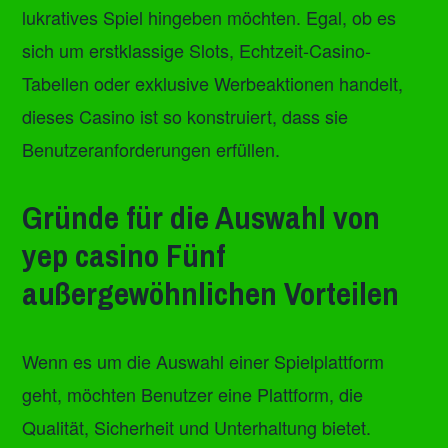
lukratives Spiel hingeben möchten. Egal, ob es
sich um erstklassige Slots, Echtzeit-Casino-
Tabellen oder exklusive Werbeaktionen handelt,
dieses Casino ist so konstruiert, dass sie
Benutzeranforderungen erfüllen.
Gründe für die Auswahl von
yep casino Fünf
außergewöhnlichen Vorteilen
Wenn es um die Auswahl einer Spielplattform
geht, möchten Benutzer eine Plattform, die
Qualität, Sicherheit und Unterhaltung bietet.