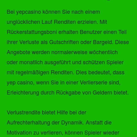
Bei yepcasino können Sie nach einem
unglücklichen Lauf Renditen erzielen. Mit
Rückerstattungsboni erhalten Benutzer einen Teil
ihrer Verluste als Gutschriften oder Bargeld. Diese
Angebote werden normalerweise wöchentlich
oder monatlich ausgeführt und schützen Spieler
mit regelmäßigen Renditen. Dies bedeutet, dass
yep casino, wenn Sie in einer Verlierserie sind,
Erleichterung durch Rückgabe von Geldern bietet.
Verlustrendite bietet Hilfe bei der
Aufrechterhaltung der Dynamik. Anstatt die
Motivation zu verlieren, können Spieler wieder