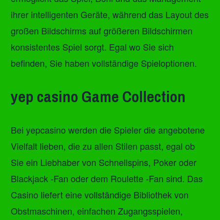
ihrer intelligenten Geräte, während das Layout des
großen Bildschirms auf größeren Bildschirmen
konsistentes Spiel sorgt. Egal wo Sie sich
befinden, Sie haben vollständige Spieloptionen.
yep casino Game Collection
Bei yepcasino werden die Spieler die angebotene
Vielfalt lieben, die zu allen Stilen passt, egal ob
Sie ein Liebhaber von Schnellspins, Poker oder
Blackjack -Fan oder dem Roulette -Fan sind. Das
Casino liefert eine vollständige Bibliothek von
Obstmaschinen, einfachen Zugangsspielen,