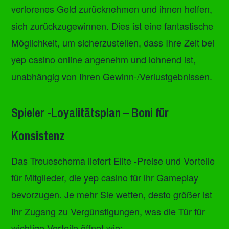
verlorenes Geld zurücknehmen und ihnen helfen,
sich zurückzugewinnen. Dies ist eine fantastische
Möglichkeit, um sicherzustellen, dass Ihre Zeit bei
yep casino online angenehm und lohnend ist,
unabhängig von Ihren Gewinn-/Verlustgebnissen.
Spieler -Loyalitätsplan – Boni für
Konsistenz
Das Treueschema liefert Elite -Preise und Vorteile
für Mitglieder, die yep casino für ihr Gameplay
bevorzugen. Je mehr Sie wetten, desto größer ist
Ihr Zugang zu Vergünstigungen, was die Tür für
wichtige Vorteile öffnet wie: