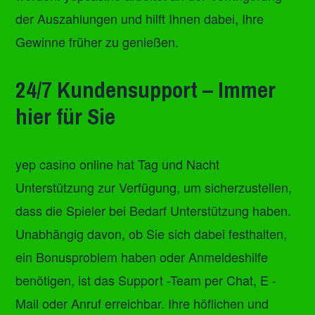
der Auszahlungen und hilft Ihnen dabei, Ihre
Gewinne früher zu genießen.
24/7 Kundensupport – Immer
hier für Sie
yep casino online hat Tag und Nacht
Unterstützung zur Verfügung, um sicherzustellen,
dass die Spieler bei Bedarf Unterstützung haben.
Unabhängig davon, ob Sie sich dabei festhalten,
ein Bonusproblem haben oder Anmeldeshilfe
benötigen, ist das Support -Team per Chat, E -
Mail oder Anruf erreichbar. Ihre höflichen und