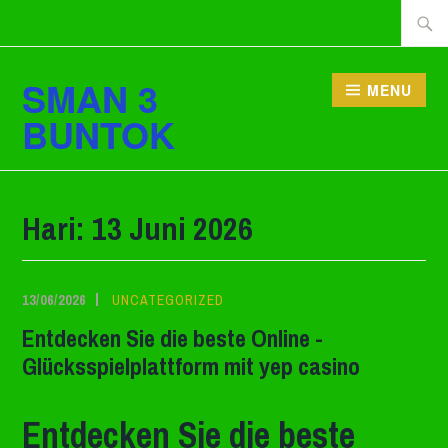
Lewati
Cari
ke
tentan
konten
SMAN 3
MENU
BUNTOK
Hari:
13 Juni 2026
13/06/2026
UNCATEGORIZED
Entdecken Sie die beste Online -
Glücksspielplattform mit yep casino
Entdecken Sie die beste