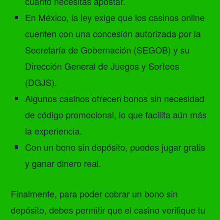
cuánto necesitas apostar.
En México, la ley exige que los casinos online
cuenten con una concesión autorizada por la
Secretaría de Gobernación (SEGOB) y su
Dirección General de Juegos y Sorteos
(DGJS).
Algunos casinos ofrecen bonos sin necesidad
de código promocional, lo que facilita aún más
la experiencia.
Con un bono sin depósito, puedes jugar gratis
y ganar dinero real.
Finalmente, para poder cobrar un bono sin
depósito, debes permitir que el casino verifique tu