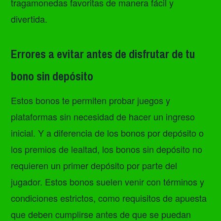
tragamonedas favoritas de manera fácil y
divertida.
Errores a evitar antes de disfrutar de tu
bono sin depósito
Estos bonos te permiten probar juegos y
plataformas sin necesidad de hacer un ingreso
inicial. Y a diferencia de los bonos por depósito o
los premios de lealtad, los bonos sin depósito no
requieren un primer depósito por parte del
jugador. Estos bonos suelen venir con términos y
condiciones estrictos, como requisitos de apuesta
que deben cumplirse antes de que se puedan