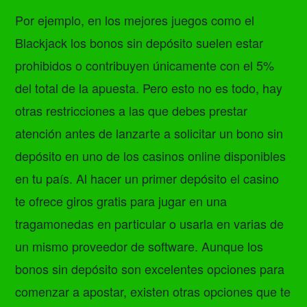
Por ejemplo, en los mejores juegos como el
Blackjack los bonos sin depósito suelen estar
prohibidos o contribuyen únicamente con el 5%
del total de la apuesta. Pero esto no es todo, hay
otras restricciones a las que debes prestar
atención antes de lanzarte a solicitar un bono sin
depósito en uno de los casinos online disponibles
en tu país. Al hacer un primer depósito el casino
te ofrece giros gratis para jugar en una
tragamonedas en particular o usarla en varias de
un mismo proveedor de software. Aunque los
bonos sin depósito son excelentes opciones para
comenzar a apostar, existen otras opciones que te