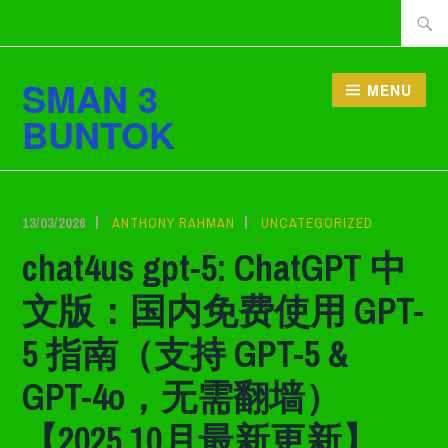
Lewati
Cari
ke
tentan
konten
SMAN 3
MENU
BUNTOK
13/03/2026
ANTHONY RAHMAN
UNCATEGORIZED
chat4us gpt-5: ChatGPT 中
文版：国内免费使用 GPT-
5 指南（支持 GPT-5 &
GPT-4o，无需翻墙）
【2025 10月最新更新】