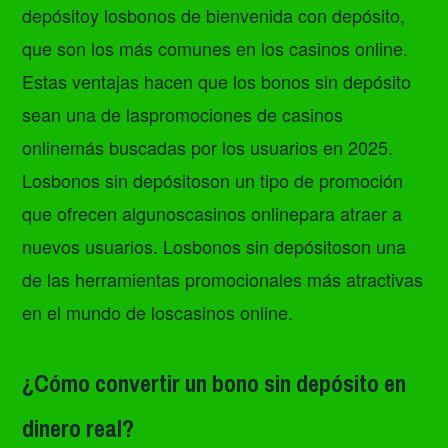
depósitoy losbonos de bienvenida con depósito,
que son los más comunes en los casinos online.
Estas ventajas hacen que los bonos sin depósito
sean una de laspromociones de casinos
onlinemás buscadas por los usuarios en 2025.
Losbonos sin depósitoson un tipo de promoción
que ofrecen algunoscasinos onlinepara atraer a
nuevos usuarios. Losbonos sin depósitoson una
de las herramientas promocionales más atractivas
en el mundo de loscasinos online.
¿Cómo convertir un bono sin depósito en
dinero real?