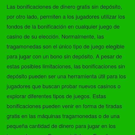
Las bonificaciones de dinero gratis sin depósito,
por otro lado, permiten a los jugadores utilizar los
fondos de la bonificación en cualquier juego de
casino de su elección. Normalmente, las
tragamonedas son el único tipo de juego elegible
para jugar con un bono sin depósito. A pesar de
estas posibles limitaciones, las bonificaciones sin
depósito pueden ser una herramienta útil para los
jugadores que buscan probar nuevos casinos o
explorar diferentes tipos de juegos. Estas
bonificaciones pueden venir en forma de tiradas
gratis en las máquinas tragamonedas o de una
pequeña cantidad de dinero para jugar en los