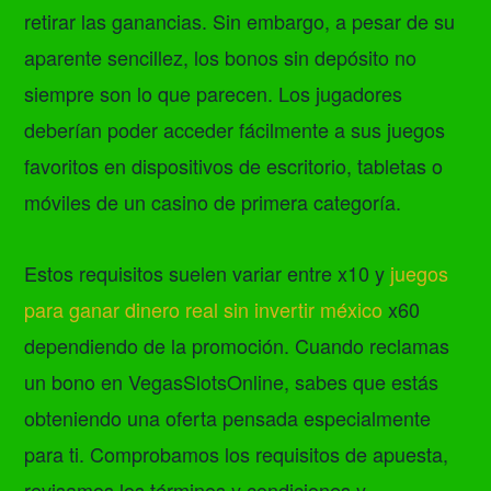
retirar las ganancias. Sin embargo, a pesar de su
aparente sencillez, los bonos sin depósito no
siempre son lo que parecen. Los jugadores
deberían poder acceder fácilmente a sus juegos
favoritos en dispositivos de escritorio, tabletas o
móviles de un casino de primera categoría.
Estos requisitos suelen variar entre x10 y
juegos
para ganar dinero real sin invertir méxico
x60
dependiendo de la promoción. Cuando reclamas
un bono en VegasSlotsOnline, sabes que estás
obteniendo una oferta pensada especialmente
para ti. Comprobamos los requisitos de apuesta,
revisamos los términos y condiciones y