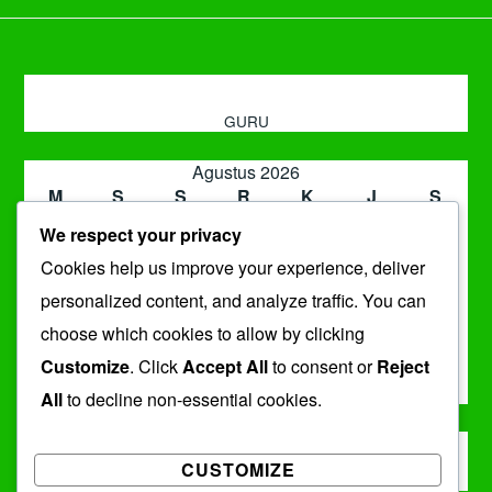
GURU
Agustus 2026
M
S
S
R
K
J
S
1
We respect your privacy
2
3
4
5
6
7
8
Cookies help us improve your experience, deliver
9
10
11
12
13
14
15
16
17
18
19
20
21
22
personalized content, and analyze traffic. You can
23
24
25
26
27
28
29
choose which cookies to allow by clicking
30
31
Customize
. Click
Accept All
to consent or
Reject
« Jul
All
to decline non-essential cookies.
ARSIP
CUSTOMIZE
Arsip