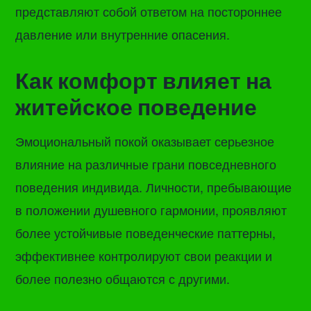
представляют собой ответом на постороннее
давление или внутренние опасения.
Как комфорт влияет на
житейское поведение
Эмоциональный покой оказывает серьезное
влияние на различные грани повседневного
поведения индивида. Личности, пребывающие
в положении душевного гармонии, проявляют
более устойчивые поведенческие паттерны,
эффективнее контролируют свои реакции и
более полезно общаются с другими.