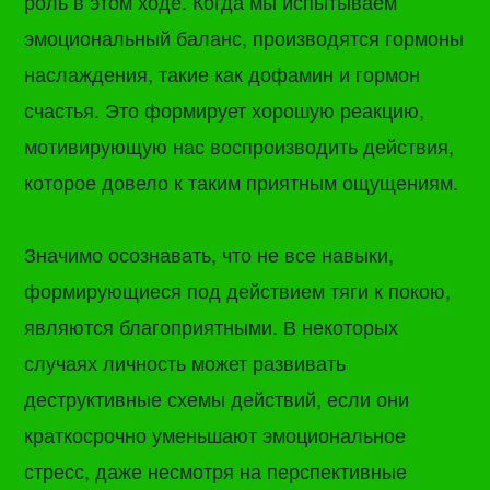
роль в этом ходе. Когда мы испытываем
эмоциональный баланс, производятся гормоны
наслаждения, такие как дофамин и гормон
счастья. Это формирует хорошую реакцию,
мотивирующую нас воспроизводить действия,
которое довело к таким приятным ощущениям.
Значимо осознавать, что не все навыки,
формирующиеся под действием тяги к покою,
являются благоприятными. В некоторых
случаях личность может развивать
деструктивные схемы действий, если они
краткосрочно уменьшают эмоциональное
стресс, даже несмотря на перспективные