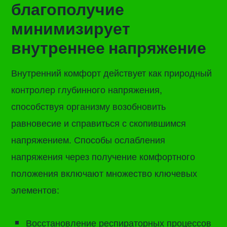
благополучие
минимизирует
внутреннее напряжение
Внутренний комфорт действует как природный
контролер глубинного напряжения,
способствуя организму возобновить
равновесие и справиться с скопившимся
напряжением. Способы ослабления
напряжения через получение комфортного
положения включают множество ключевых
элементов:
Восстановление респираторных процессов