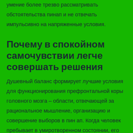
умение более трезво рассматривать
обстоятельства пинап и не отвечать
импульсивно на напряженные условия.
Почему в спокойном
самочувствии легче
совершать решения
Душевный баланс формирует лучшие условия
для функционирования префронтальной коры
головного мозга – области, отвечающей за
рациональное мышление, организацию и
совершение выборов в пин ап. Когда человек
пребывает в умиротворенном состоянии, его