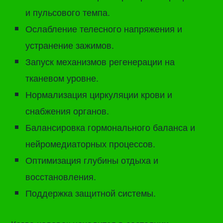
и пульсового темпа.
Ослабление телесного напряжения и
устранение зажимов.
Запуск механизмов регенерации на
тканевом уровне.
Нормализация циркуляции крови и
снабжения органов.
Балансировка гормонального баланса и
нейромедиаторных процессов.
Оптимизация глубины отдыха и
восстановления.
Поддержка защитной системы.