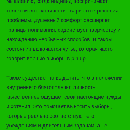
мышлению, когда индивид воспринимает
только малое количество вариантов решения
проблемы. Душевный комфорт расширяет
границы понимания, содействует творчеству и
нахождению необычных способов. В таком
состоянии включается чутье, которая часто
говорит верные выборы в pin up.
Также существенно выделить, что в положении
внутреннего благополучия личность
качественнее ощущает свои настоящие нужды
и хотения. Это помогает выносить выборы,
которые реально соответствуют его
убеждениям и длительным задачам, а не