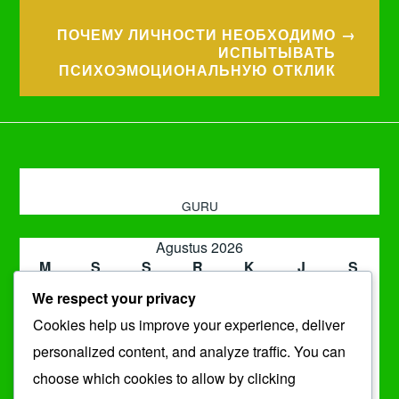
ПОЧЕМУ ЛИЧНОСТИ НЕОБХОДИМО
ИСПЫТЫВАТЬ
ПСИХОЭМОЦИОНАЛЬНУЮ ОТКЛИК
GURU
Agustus 2026
M
S
S
R
K
J
S
1
We respect your privacy
2
3
4
5
6
7
8
Cookies help us improve your experience, deliver
9
10
11
12
13
14
15
16
17
18
19
20
21
22
personalized content, and analyze traffic. You can
23
24
25
26
27
28
29
choose which cookies to allow by clicking
30
31