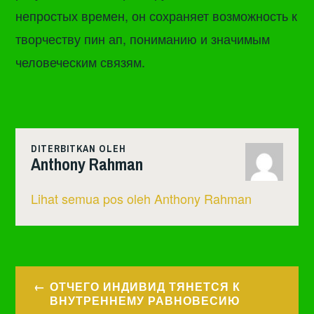
непростых времен, он сохраняет возможность к
творчеству пин ап, пониманию и значимым
человеческим связям.
DITERBITKAN OLEH
Anthony Rahman
Lihat semua pos oleh Anthony Rahman
Navigasi
ОТЧЕГО ИНДИВИД ТЯНЕТСЯ К
pos
ВНУТРЕННЕМУ РАВНОВЕСИЮ