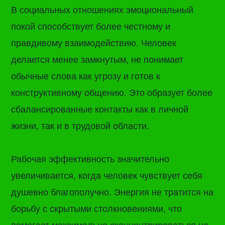
В социальных отношениях эмоциональный
покой способствует более честному и
правдивому взаимодействию. Человек
делается менее замкнутым, не понимает
обычные слова как угрозу и готов к
конструктивному общению. Это образует более
сбалансированные контакты как в личной
жизни, так и в трудовой области.
Рабочая эффективность значительно
увеличивается, когда человек чувствует себя
душевно благополучно. Энергия не тратится на
борьбу с скрытыми столкновениями, что
помогает максимально сконцентрироваться на