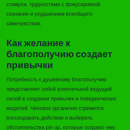
стимула, трудностями с фокусировкой
сознания и ухудшением всеобщего
самочувствия.
Как желание к
благополучию создает
привычки
Потребность к душевному благополучию
представляет собой влиятельной ведущей
силой в создании привычек и поведенческих
моделей. Человек органично стремится
воссоздавать действия и выбирать
обстоятельства pin up, которые создают ему