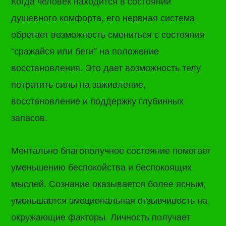
Когда человек находится в состоянии
душевного комфорта, его нервная система
обретает возможность смениться с состояния
“сражайся или беги” на положение
восстановления. Это дает возможность телу
потратить силы на заживление,
восстановление и поддержку глубинных
запасов.
Ментально благополучное состояние помогает
уменьшению беспокойства и беспокоящих
мыслей. Сознание оказывается более ясным,
уменьшается эмоциональная отзывчивость на
окружающие факторы. Личность получает