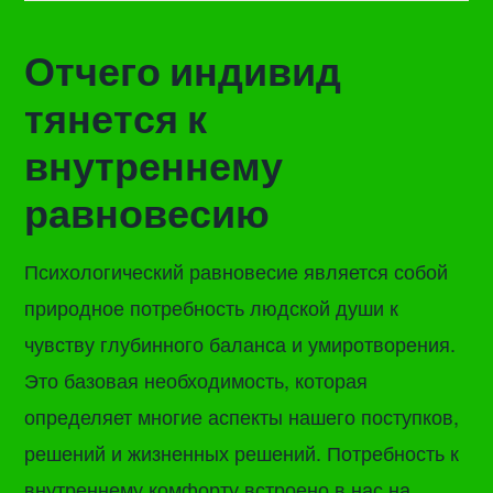
Отчего индивид
тянется к
внутреннему
равновесию
Психологический равновесие является собой
природное потребность людской души к
чувству глубинного баланса и умиротворения.
Это базовая необходимость, которая
определяет многие аспекты нашего поступков,
решений и жизненных решений. Потребность к
внутреннему комфорту встроено в нас на