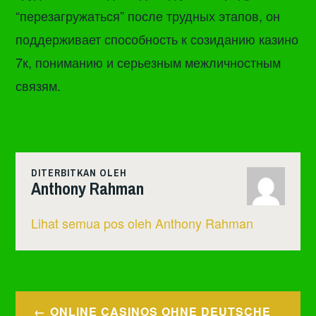
“перезагружаться” после трудных этапов, он
поддерживает способность к созиданию казино
7к, пониманию и серьезным межличностным
связям.
DITERBITKAN OLEH
Anthony Rahman
Lihat semua pos oleh Anthony Rahman
Navigasi
ONLINE CASINOS OHNE DEUTSCHE