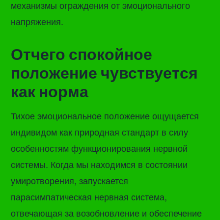
механизмы ограждения от эмоционального
напряжения.
Отчего спокойное
положение чувствуется
как норма
Тихое эмоциональное положение ощущается
индивидом как природная стандарт в силу
особенностям функционирования нервной
системы. Когда мы находимся в состоянии
умиротворения, запускается
парасимпатическая нервная система,
отвечающая за возобновление и обеспечение