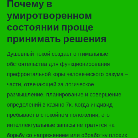
Почему в
умиротворенном
состоянии проще
принимать решения
Душевный покой создает оптимальные
обстоятельства для функционирования
префронтальной коры человеческого разума –
части, отвечающей за логическое
размышление, планирование и совершение
определений в казино 7к. Когда индивид
пребывает в спокойном положении, его
интеллектуальные запасы не тратятся на
борьбу со напряжением или обработку плохих