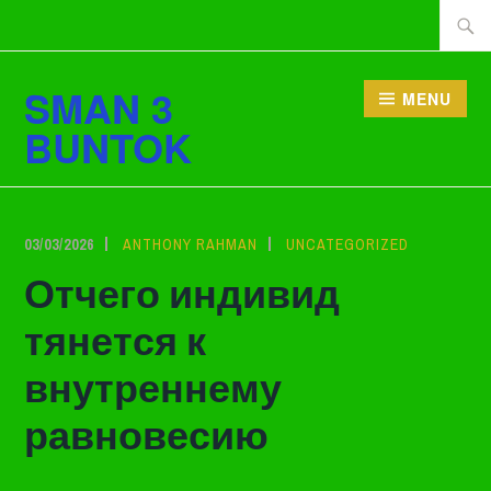
Lewati
Cari
ke
tentan
konten
SMAN 3
MENU
BUNTOK
03/03/2026
ANTHONY RAHMAN
UNCATEGORIZED
Отчего индивид
тянется к
внутреннему
равновесию