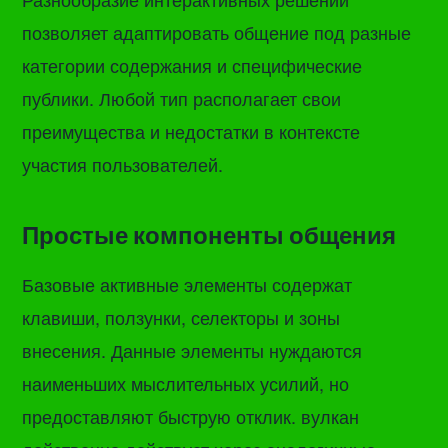
позволяет адаптировать общение под разные
категории содержания и специфические
публики. Любой тип располагает свои
преимущества и недостатки в контексте
участия пользователей.
Простые компоненты общения
Базовые активные элементы содержат
клавиши, ползунки, селекторы и зоны
внесения. Данные элементы нуждаются
наименьших мыслительных усилий, но
предоставляют быструю отклик. вулкан