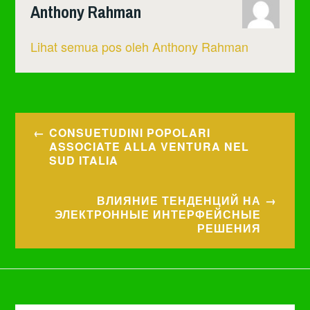
Anthony Rahman
Lihat semua pos oleh Anthony Rahman
Navigasi
CONSUETUDINI POPOLARI
pos
ASSOCIATE ALLA VENTURA NEL
SUD ITALIA
ВЛИЯНИЕ ТЕНДЕНЦИЙ НА
ЭЛЕКТРОННЫЕ ИНТЕРФЕЙСНЫЕ
РЕШЕНИЯ