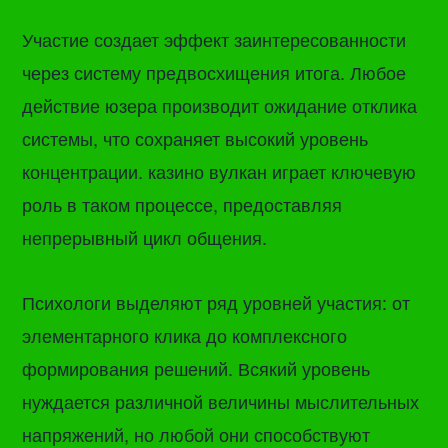
Участие создает эффект заинтересованности
через систему предвосхищения итога. Любое
действие юзера производит ожидание отклика
системы, что сохраняет высокий уровень
концентрации. казино вулкан играет ключевую
роль в таком процессе, предоставляя
непрерывный цикл общения.
Психологи выделяют ряд уровней участия: от
элементарного клика до комплексного
формирования решений. Всякий уровень
нуждается различной величины мыслительных
напряжений, но любой они способствуют