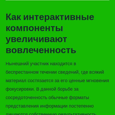
Как интерактивные
компоненты
увеличивают
вовлеченность
Нынешний участник находится в
беспрестанном течении сведений, где всякий
материал состязается за его ценные мгновения
фокусировки. В данной борьбе за
сосредоточенность обычные форматы
представления информации постепенно
лишаются собственную результативность.