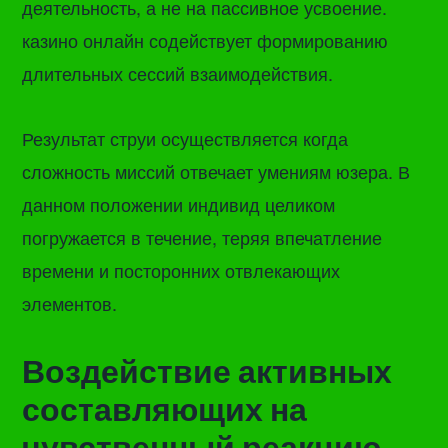
деятельность, а не на пассивное усвоение.
казино онлайн содействует формированию
длительных сессий взаимодействия.
Результат струи осуществляется когда
сложность миссий отвечает умениям юзера. В
данном положении индивид целиком
погружается в течение, теряя впечатление
времени и посторонних отвлекающих
элементов.
Воздействие активных
составляющих на
чувственный реакцию