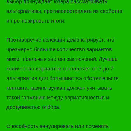
выбор принуждает юзера рассматривать
альтернативы, противопоставлять их свойства
и прогнозировать итоги.
Противоречие селекции демонстрирует, что
чрезмерно большое количество вариантов
может повлечь к застою заключений. Лучшее
количество вариантов составляет от 3 до 7
альтернатив для большинства обстоятельств
контакта. казино вулкан должен учитывать
такой гармонию между вариативностью и
доступностью отбора.
Способность аннулировать или поменять