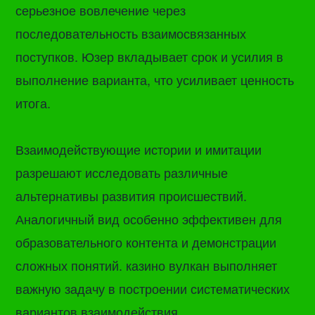
серьезное вовлечение через
последовательность взаимосвязанных
поступков. Юзер вкладывает срок и усилия в
выполнение варианта, что усиливает ценность
итога.
Взаимодействующие истории и имитации
разрешают исследовать различные
альтернативы развития происшествий.
Аналогичный вид особенно эффективен для
образовательного контента и демонстрации
сложных понятий. казино вулкан выполняет
важную задачу в построении систематических
вариантов взаимодействия.