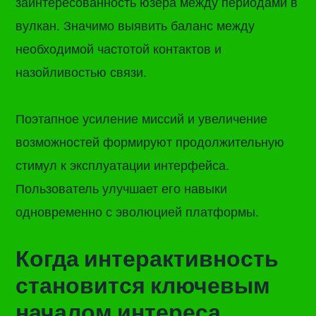
заинтересованность юзера между периодами в
вулкан. Значимо выявить баланс между
необходимой частотой контактов и
назойливостью связи.
Поэтапное усиление миссий и увеличение
возможностей формируют продолжительную
стимул к эксплуатации интерфейса.
Пользователь улучшает его навыки
одновременно с эволюцией платформы.
Когда интерактивность
становится ключевым
началом интереса