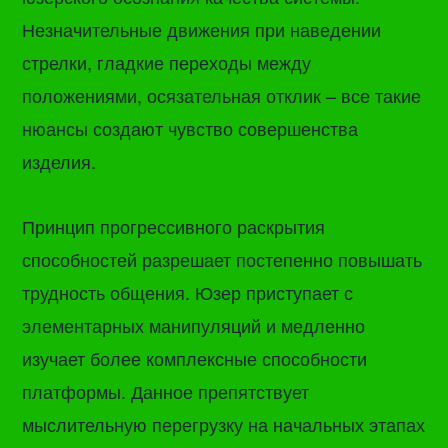
Незначительные движения при наведении
стрелки, гладкие переходы между
положениями, осязательная отклик – все такие
нюансы создают чувство совершенства
изделия.
Принцип прогрессивного раскрытия
способностей разрешает постепенно повышать
трудность общения. Юзер приступает с
элементарных манипуляций и медленно
изучает более комплексные способности
платформы. Данное препятствует
мыслительную перегрузку на начальных этапах