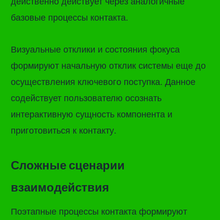
действенно действует через аналогичные
базовые процессы контакта.
Визуальные отклики и состояния фокуса
формируют начальную отклик системы еще до
осуществления ключевого поступка. Данное
содействует пользователю осознать
интерактивную сущность компонента и
приготовиться к контакту.
Сложные сценарии
взаимодействия
Поэтапные процессы контакта формируют