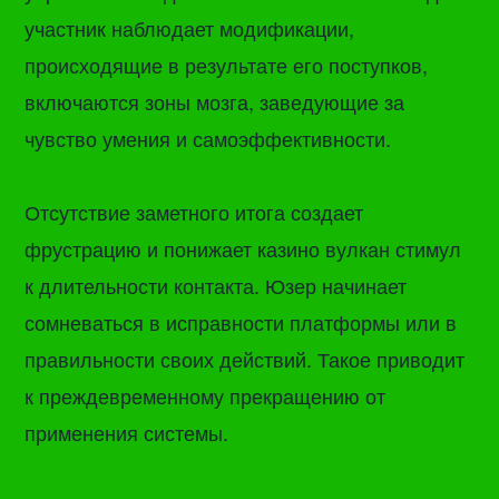
участник наблюдает модификации,
происходящие в результате его поступков,
включаются зоны мозга, заведующие за
чувство умения и самоэффективности.
Отсутствие заметного итога создает
фрустрацию и понижает казино вулкан стимул
к длительности контакта. Юзер начинает
сомневаться в исправности платформы или в
правильности своих действий. Такое приводит
к преждевременному прекращению от
применения системы.