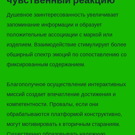
Душевное заинтересованность увеличивает
запоминание информации и образует
положительные ассоциации с маркой или
изделием. Взаимодействие стимулирует более
обширный спектр эмоций по сопоставлению со
фиксированным содержанием.
Благополучное осуществление интерактивных
миссий создает впечатление достижения и
компетентности. Провалы, если они
обрабатываются платформой конструктивно,
могут мотивировать к вторичным стараниям.
Существенно образовывать надежную