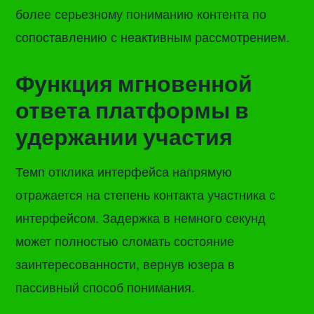
более серьезному пониманию контента по
сопоставлению с неактивным рассмотрением.
Функция мгновенной
ответа платформы в
удержании участия
Темп отклика интерфейса напрямую
отражается на степень контакта участника с
интерфейсом. Задержка в немного секунд
может полностью сломать состояние
заинтересованности, вернув юзера в
пассивный способ понимания.