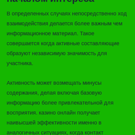
В определенных случаях непосредственно ход
взаимодействия делается более важным чем
информационное материал. Такое
совершается когда активные составляющие
образуют независимую значимость для
участника.
Активность может возмещать минусы
содержания, делая включая базовую
информацию более привлекательной для
восприятия. казино онлайн получает
наивысшей эффективности именно в
аналогичных ситуациях, когда контакт