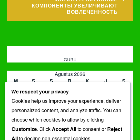
КОМПОНЕНТЫ УВЕЛИЧИВАЮТ
ВОВЛЕЧЕННОСТЬ
GURU
Agustus 2026
M
S
S
R
K
J
S
1
We respect your privacy
2
3
4
5
6
7
8
Cookies help us improve your experience, deliver
9
10
11
12
13
14
15
16
17
18
19
20
21
22
personalized content, and analyze traffic. You can
23
24
25
26
27
28
29
choose which cookies to allow by clicking
30
31
Customize
. Click
Accept All
to consent or
Reject
« Jul
All
to decline non-essential cookies.