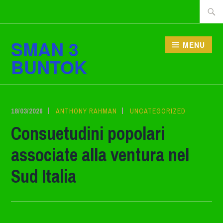
Lewati
Cari
ke
tentan
konten
SMAN 3
MENU
BUNTOK
18/03/2026
ANTHONY RAHMAN
UNCATEGORIZED
Consuetudini popolari
associate alla ventura nel
Sud Italia