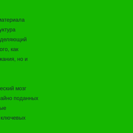
материала
уктура
ределяющий
го, как
жания, но и
еский мозг
чайно поданных
мые
и ключевых