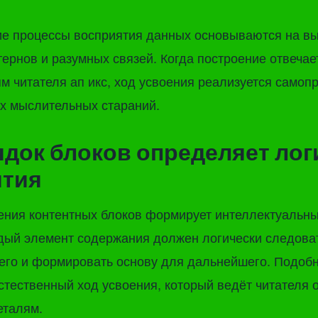
ие процессы восприятия данных основываются на в
ернов и разумных связей. Когда построение отвечае
 читателя ап икс, ход усвоения реализуется самопр
х мыслительных стараний.
ядок блоков определяет лог
ятия
ения контентных блоков формирует интеллектуальн
дый элемент содержания должен логически следоват
го и формировать основу для дальнейшего. Подоб
стественный ход усвоения, который ведёт читателя 
еталям.