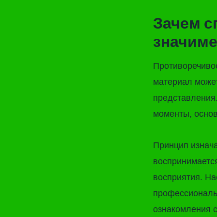
Зачем с
значиме
Противоречивос
материал может
представления.
моменты, основ
Принцип изнач
воспринимаетс
восприятия. На
профессиональ
ознакомления с