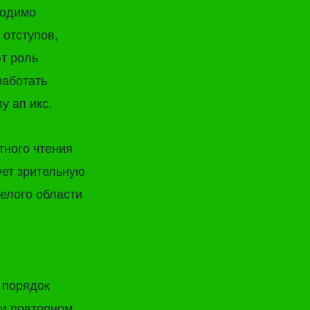
ходимо
 отступов,
т роль
работать
у ап икс.
тного чтения
ует зрительную
елого области
 порядок
ри повторном