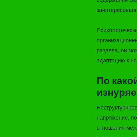
заинтересованн
Психологически
организационны
раздела, он мо
адаптацию к н
По како
изнуряе
Неструктуриро
напряжение, по
отношения меж