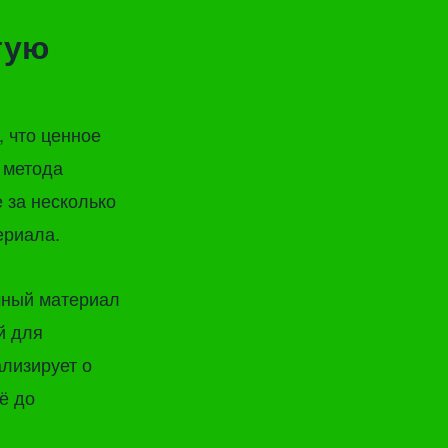
тую
 что ценное
 метода
 за несколько
ериала.
чный материал
й для
лизирует о
ё до