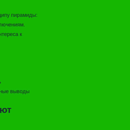
ципу пирамиды:
ключениям.
нтереса к
ь
зные выводы
ают