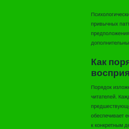
Психологическ
привычных патт
предположениям
дополнительны
Как пор
воспри
Порядок излож
читателей. Каж
предшествующе
обеспечивает е
к конкретным д