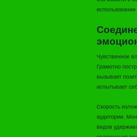
использовании 
Соедине
эмоцио
Чувственное вл
Грамотно постр
вызывает позит
испытывает себ
Скорость излож
аудитории. Мон
видов удержив
содержания со