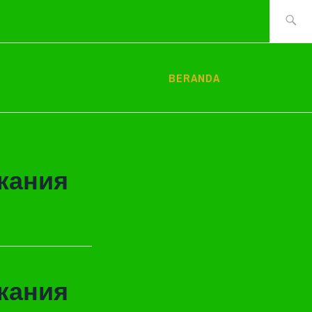
Cari
tentang:
BERANDA
жания
жания