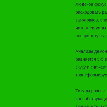
Людское фокус
расходовать ра
заголовков, сп
интеллектуальн
воспринятую да
Анализы демонс
равняется 3-5 
скуку и снижае
трансформирует
Титулы разных 
способствующим
значимости и о