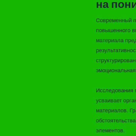
на пон
Современный пе
повышенного в
материала пре
результативнос
структурирован
эмоциональная 
Исследования п
усваивает орг
материалов. Г
обстоятельства
элементов.