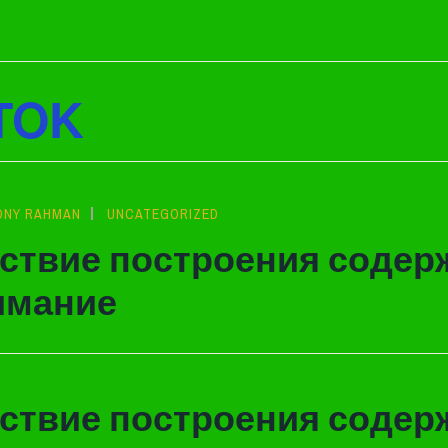
TOK
ONY RAHMAN
UNCATEGORIZED
ствие построения содер
имание
ствие построения содер