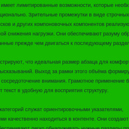
 имеет лимитированные возможности, которые необ
ционально. Зрительные промежутки в виде строчных
исков и других компоновочных компонентов реализую
ой снижения нагрузки. Они обеспечивают разуму об
нные прежде чем двигаться к последующему раздел
трируют, что идеальная размер абзаца для комфор
высказываний. Выход за рамки этого объёма формир
т сосредоточение внимания. Грамотное применение б
 текст в удобную для восприятия структуру.
категорий служат ориентировочными указателями,
и качественно находиться в контенте. Они создают
беспечивают легко обнаруживать нужные разделы п