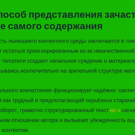
пособ представления зачас
е самого содержания
ть нынешнего контентного среды заключается в том,
 остаться проигнорированным из-за некачественной
 Читатели создают начальное суждение о материале
ываясь исключительно на зрительной структуре мат
ального впечатления функционирует надёжно: хаоти
я как трудный и предполагающий серьёзных старани
оборот, грамотно структурированный текст
ап х
сигна
ном отношении автора и вызывает убеждённость ещ
 контентом.