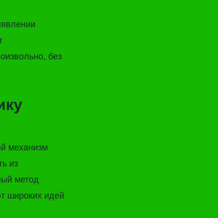
ыявлении
т
оизвольно, без
ику
ый механизм
ь из
ный метод
от широких идей