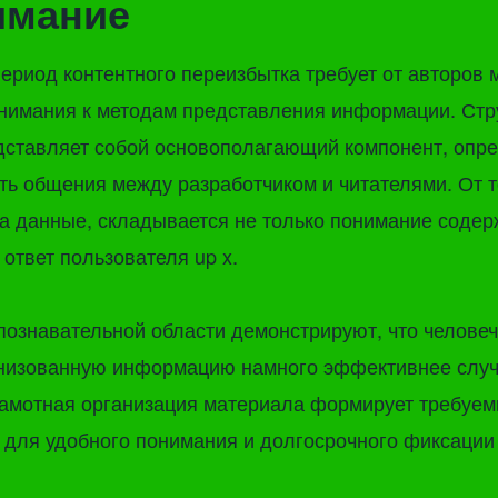
имание
риод контентного переизбытка требует от авторов 
нимания к методам представления информации. Стр
дставляет собой основополагающий компонент, оп
ть общения между разработчиком и читателями. От то
а данные, складывается не только понимание содер
ответ пользователя up x.
ознавательной области демонстрируют, что человеч
анизованную информацию намного эффективнее слу
рамотная организация материала формирует требуе
 для удобного понимания и долгосрочного фиксаци