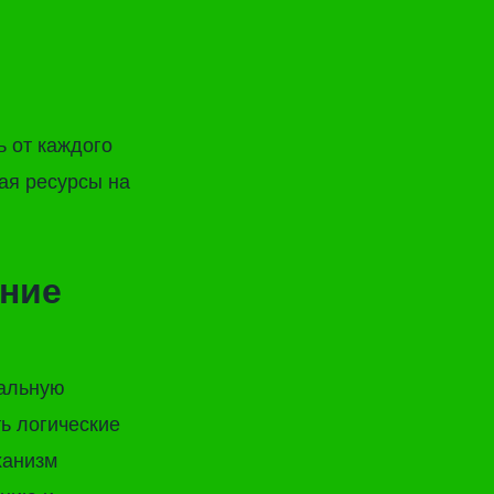
ю
ь от каждого
вая ресурсы на
ение
уальную
ь логические
ханизм