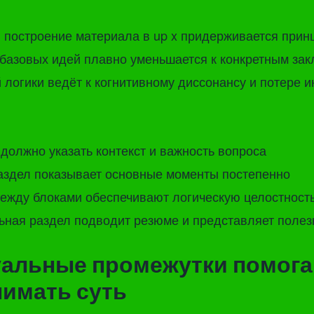
 построение материала в up x придерживается прин
базовых идей плавно уменьшается к конкретным за
 логики ведёт к когнитивному диссонансу и потере и
должно указать контекст и важность вопроса
аздел показывает основные моменты постепенно
ежду блоками обеспечивают логическую целостност
ьная раздел подводит резюме и представляет поле
уальные промежутки помог
имать суть