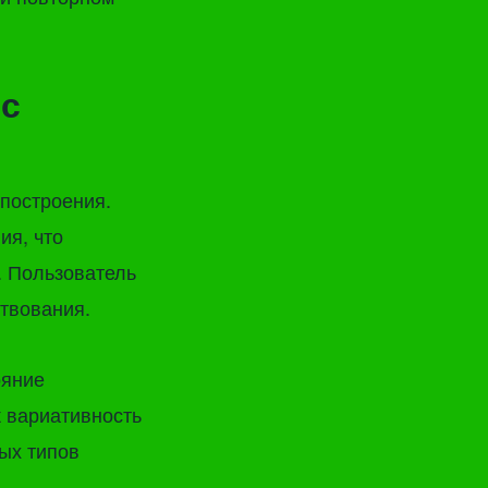
 с
построения.
ия, что
. Пользователь
ствования.
ояние
к вариативность
ых типов