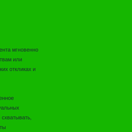
ента мгновенно
ствам или
их откликах и
енное
уальных
 схватывать,
нты