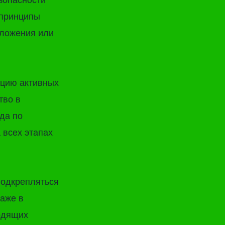
 принципы
иложения или
ацию активных
тво в
да по
 всех этапах
подкрепляться
даже в
одящих