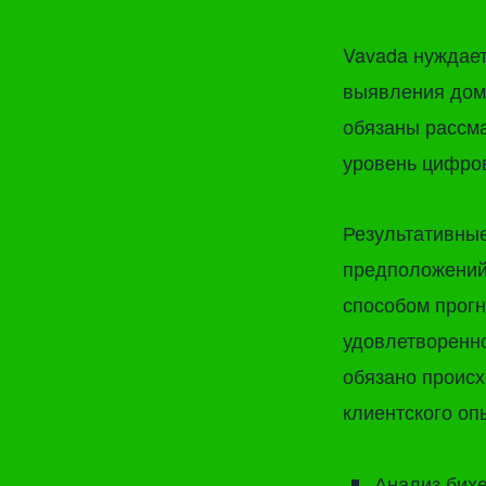
Vavada нуждает
выявления доми
обязаны рассма
уровень цифров
Результативны
предположений,
способом прогн
удовлетворенно
обязано происх
клиентского оп
Анализ бих