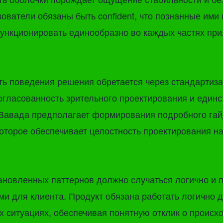
ователи обязаны быть confident, что познанные ими
ункционировать единообразно во каждых частях пр
ь поведения решения обретается через стандартиз
огласованность зрительного проектирования и единс
 Вавада предполагает формирования подробного гай
торое обеспечивает целостность проектирования на
новленных паттернов должно случаться логично и 
ами для клиента. Продукт обязана работать логично 
 ситуациях, обеспечивая понятную отклик о происх