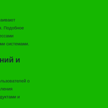
ваивают
я. Подобное
ессами
ми системами.
ний и
льзователей о
вления
дуктами и