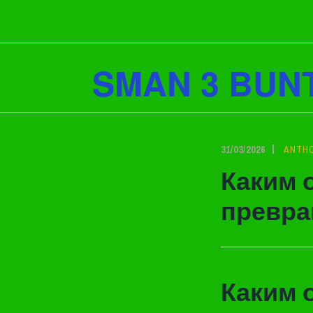
Lewati
ke
konten
SMAN 3 BUN
31/03/2026
ANTH
Каким 
превра
Каким 