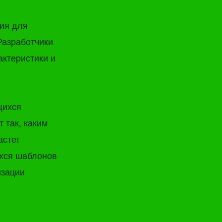
ия для
Разработчики
актеристики и
щихся
 так, каким
астет
ихся шаблонов
изации