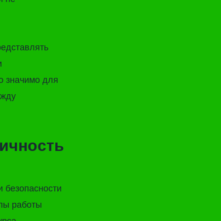
редставлять
и
о значимо для
ежду
гичность
и безопасности
пы работы
урса.