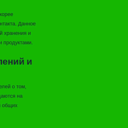
корее
нтакта. Данное
й хранения и
и продуктами.
лений и
лей о том,
даются на
и общих