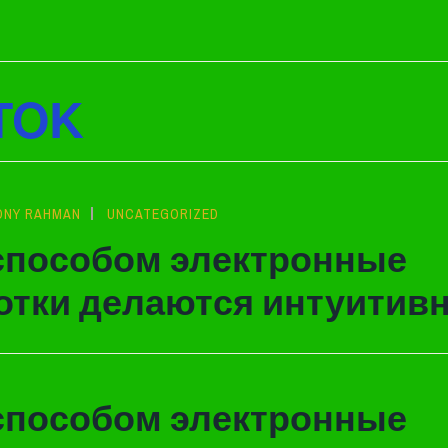
TOK
ONY RAHMAN
UNCATEGORIZED
способом электронные
отки делаются интуити
способом электронные