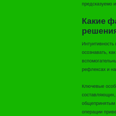
предсказуемо и
Какие ф
решения
Интуитивность 
осознавать, ка
вспомогательны
рефлексах и на
Ключевые особ
составляющих, 
общепринятым с
операции приве