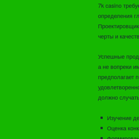
7k casino треб
определения г
Проектировщик
черты и качест
Успешные прод
а не вопреки и
предполагает п
удовлетворенно
должно случать
Изучение д
Оценка конк
Формировани