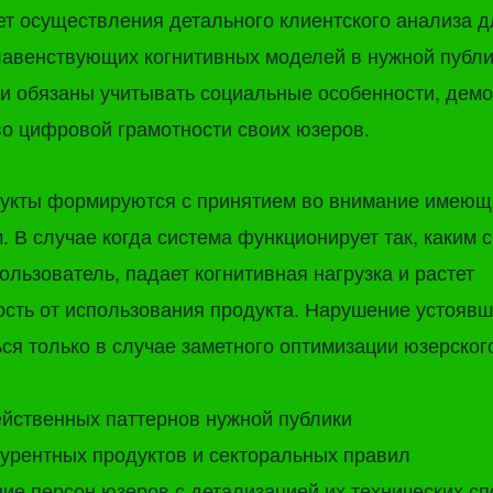
ует осуществления детального клиентского анализа д
лавенствующих когнитивных моделей в нужной публи
и обязаны учитывать социальные особенности, дем
во цифровой грамотности своих юзеров.
укты формируются с принятием во внимание имеющи
м. В случае когда система функционирует так, каким 
ользователь, падает когнитивная нагрузка и растет
сть от использования продукта. Нарушение устояв
ся только в случае заметного оптимизации юзерского
ейственных паттернов нужной публики
урентных продуктов и секторальных правил
е персон юзеров с детализацией их технических сп