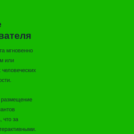
е
вателя
та мгновенно
ам или
 человеческих
ости.
е размещение
иантов
 что за
нтерактивными.