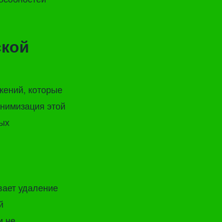
ской
жений, которые
инимизация этой
ых
вает удаление
й
и не