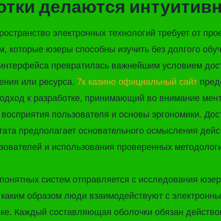
отки делаются интуити
остранство электронных технологий требует от пр
м, которые юзеры способны изучить без долгого обу
 интерфейса превратилась важнейшим условием дос
ения или ресурса.
7к казино официальный сайт
пред
подход к разработке, принимающий во внимание мен
 восприятия пользователя и основы эргономики. До
тата предполагает основательного осмысления дей
зователей и использования проверенных методологи
онятных систем отправляется с исследования юзер
, каким образом люди взаимодействуют с электронн
ике. Каждый составляющая оболочки обязан действо