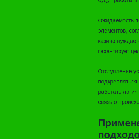
Ожидаемость п
элементов, сог
казино нуждает
гарантирует це
Отступление ус
подкрепляться
работать логич
связь о происх
Примен
подходо