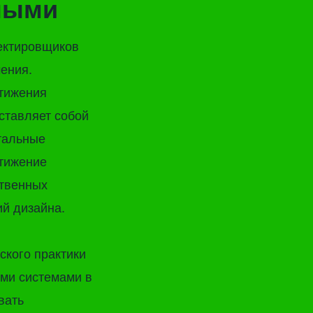
вными
оектировщиков
чения.
тижения
ставляет собой
тальные
стижение
ственных
й дизайна.
ского практики
ыми системами в
вать