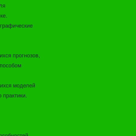
ля
ке.
ографические
хся прогнозов,
способом
шихся моделей
 практики.
особностей