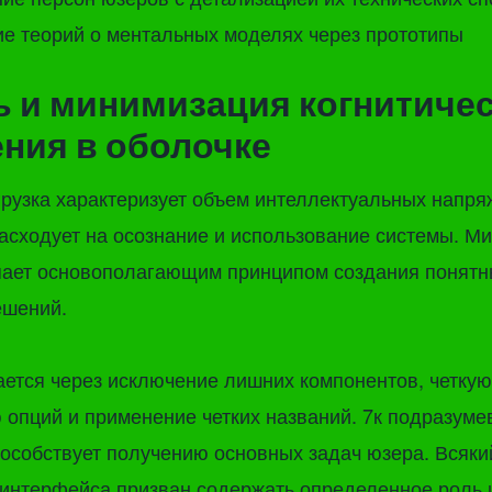
е теорий о ментальных моделях через прототипы
ь и минимизация когнитиче
ния в оболочке
рузка характеризует объем интеллектуальных напря
асходует на осознание и использование системы. М
упает основополагающим принципом создания понятн
ешений.
ается через исключение лишних компонентов, четкую
опций и применение четких названий. 7к подразуме
способствует получению основных задач юзера. Всяки
интерфейса призван содержать определенное роль 