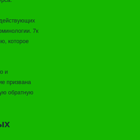
 действующих
рминологии. 7к
ю, которое
о и
ие призвана
ную обратную
ых