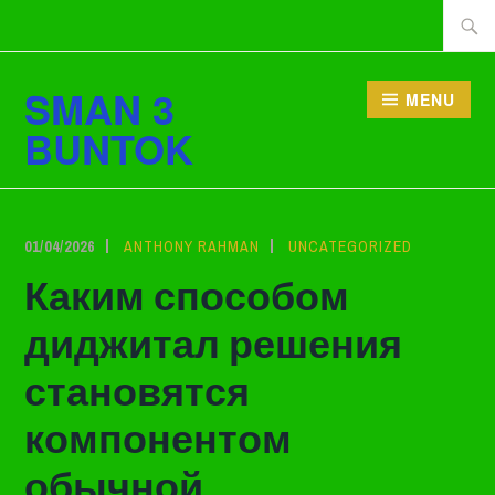
Lewati
Cari
ke
tentan
konten
SMAN 3
MENU
BUNTOK
01/04/2026
ANTHONY RAHMAN
UNCATEGORIZED
Каким способом
диджитал решения
становятся
компонентом
обычной