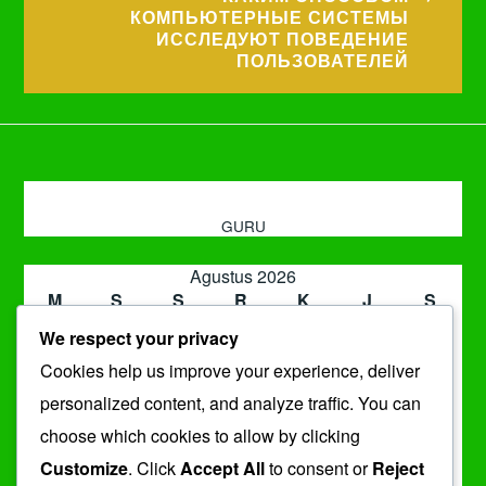
КОМПЬЮТЕРНЫЕ СИСТЕМЫ
ИССЛЕДУЮТ ПОВЕДЕНИЕ
ПОЛЬЗОВАТЕЛЕЙ
GURU
Agustus 2026
M
S
S
R
K
J
S
1
We respect your privacy
2
3
4
5
6
7
8
Cookies help us improve your experience, deliver
9
10
11
12
13
14
15
16
17
18
19
20
21
22
personalized content, and analyze traffic. You can
23
24
25
26
27
28
29
choose which cookies to allow by clicking
30
31
Customize
. Click
Accept All
to consent or
Reject