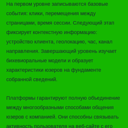
На первом уровне записываются базовые
события: клики, перемещения между
страницами, время сессии. Следующий этап
фиксирует контекстную информацию:
устройство клиента, геолокацию, час, канал
направления. Завершающий уровень изучает
бихевиоральные модели и образует
характеристики юзеров на фундаменте
собранной сведений.
Платформы гарантируют полную объединение
между многообразными способами общения
юзеров с компанией. Они способны связывать
активность пользователя на веб-сайте с его