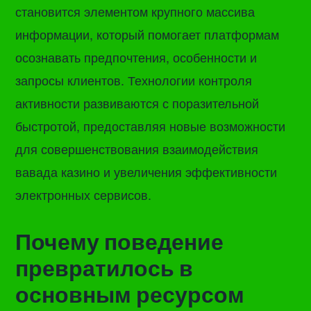
становится элементом крупного массива
информации, который помогает платформам
осознавать предпочтения, особенности и
запросы клиентов. Технологии контроля
активности развиваются с поразительной
быстротой, предоставляя новые возможности
для совершенствования взаимодействия
вавада казино и увеличения эффективности
электронных сервисов.
Почему поведение
превратилось в
основным ресурсом