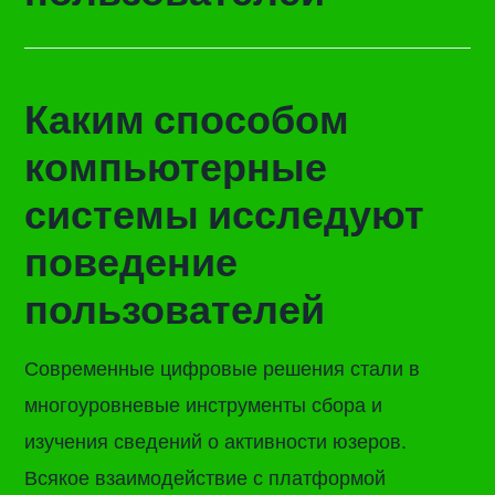
Каким способом
компьютерные
системы исследуют
поведение
пользователей
Современные цифровые решения стали в
многоуровневые инструменты сбора и
изучения сведений о активности юзеров.
Всякое взаимодействие с платформой