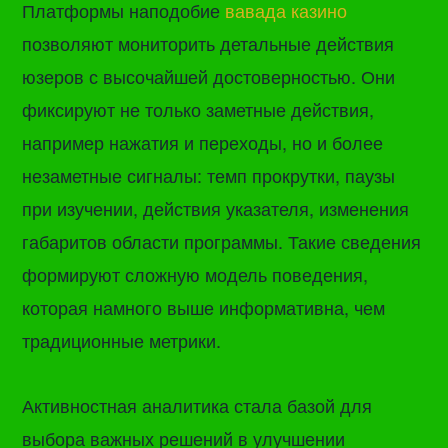
Платформы наподобие
вавада казино
позволяют мониторить детальные действия
юзеров с высочайшей достоверностью. Они
фиксируют не только заметные действия,
например нажатия и переходы, но и более
незаметные сигналы: темп прокрутки, паузы
при изучении, действия указателя, изменения
габаритов области программы. Такие сведения
формируют сложную модель поведения,
которая намного выше информативна, чем
традиционные метрики.
Активностная аналитика стала базой для
выбора важных решений в улучшении