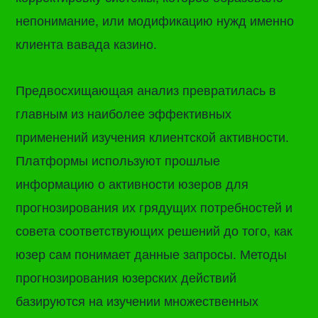
непонимание, или модификацию нужд именно
клиента вавада казино.
Предвосхищающая анализ превратилась в
главным из наиболее эффективных
применений изучения клиентской активности.
Платформы используют прошлые
информацию о активности юзеров для
прогнозирования их грядущих потребностей и
совета соответствующих решений до того, как
юзер сам понимает данные запросы. Методы
прогнозирования юзерских действий
базируются на изучении множественных