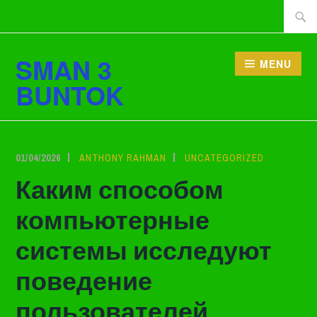
Lewati
Cari
ke
tentan
konten
SMAN 3
MENU
BUNTOK
01/04/2026
ANTHONY RAHMAN
UNCATEGORIZED
Каким способом
компьютерные
системы исследуют
поведение
пользователей