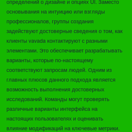
определений о дизайне и опциях UI. Заместо
основывания на интуицию или взгляды
профессионалов, группы создания
задействуют достоверные сведения о том, как
клиенты vavada контактируют с разными
элементами. Это обеспечивает разрабатывать
варианты, которые по-настоящему
соответствуют запросам людей. Одним из
главных плюсов данного подхода является
возможность выполнения достоверных
исследований. Команды могут проверять
различные варианты интерфейса на
настоящих пользователях и оценивать
влияние модификаций на ключевые метрики.