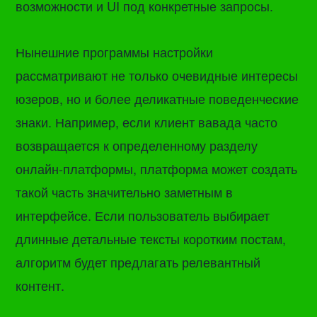
возможности и UI под конкретные запросы.
Нынешние программы настройки
рассматривают не только очевидные интересы
юзеров, но и более деликатные поведенческие
знаки. Например, если клиент вавада часто
возвращается к определенному разделу
онлайн-платформы, платформа может создать
такой часть значительно заметным в
интерфейсе. Если пользователь выбирает
длинные детальные тексты коротким постам,
алгоритм будет предлагать релевантный
контент.