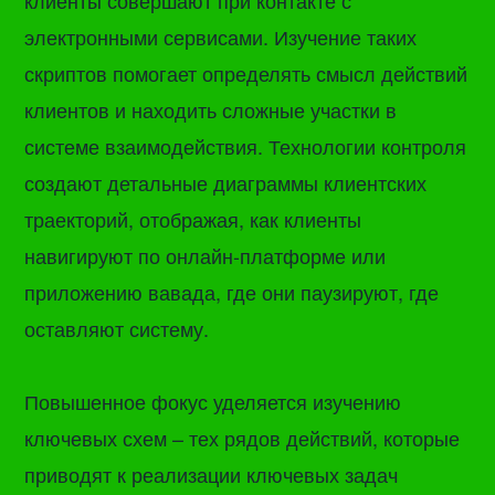
клиенты совершают при контакте с
электронными сервисами. Изучение таких
скриптов помогает определять смысл действий
клиентов и находить сложные участки в
системе взаимодействия. Технологии контроля
создают детальные диаграммы клиентских
траекторий, отображая, как клиенты
навигируют по онлайн-платформе или
приложению вавада, где они паузируют, где
оставляют систему.
Повышенное фокус уделяется изучению
ключевых схем – тех рядов действий, которые
приводят к реализации ключевых задач