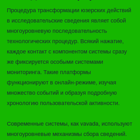
Процедура трансформации юзерских действий
в исследовательские сведения являет собой
многоуровневую последовательность
технологических процедур. Всякий нажатие,
каждое контакт с компонентом системы сразу
же фиксируется особыми системами
мониторинга. Такие платформы
функционируют в онлайн-режиме, изучая
множество событий и образуя подробную
хронологию пользовательской активности.
Современные системы, как vavada, используют
многоуровневые механизмы сбора сведений.