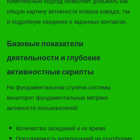
Комплексный подход позволяет добывать как
общую картину активности юзеров вавада, так
и подробную сведения о заданных контактах.
Базовые показатели
деятельности и глубокие
активностные скрипты
На фундаментальном ступени системы
мониторят фундаментальные метрики
активности пользователей:
Количество заседаний и их время
Повторяемость возвращений на платформу