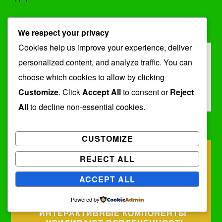
We respect your privacy
Cookies help us improve your experience, deliver
DITERBITKAN OLEH
personalized content, and analyze traffic. You can
Anthony Rahman
choose which cookies to allow by clicking
Lihat semua pos oleh Anthony Rahman
Customize
. Click
Accept All
to consent or
Reject
All
to decline non-essential cookies.
CUSTOMIZE
Navigasi
КАК ИНТЕРФЕЙСЫ
REJECT ALL
pos
СПОСОБСТВУЮТ
ОРИЕНТИРОВАТЬСЯ В ПЛАТФОРМЕ
ACCEPT ALL
Powered by
КАКИМ СПОСОБОМ
ИНТЕРАКТИВНЫЕ КОМПОНЕНТЫ