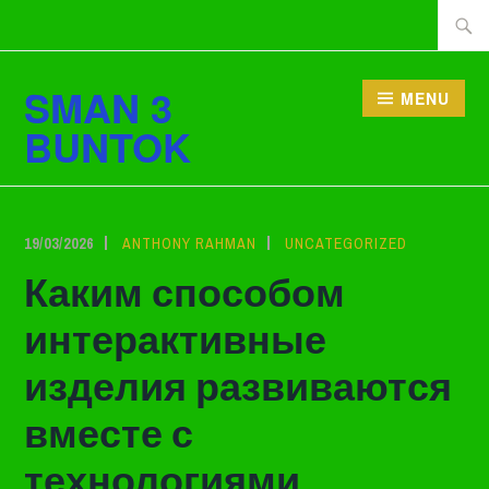
Lewati
Cari
ke
tentan
konten
SMAN 3
MENU
BUNTOK
19/03/2026
ANTHONY RAHMAN
UNCATEGORIZED
Каким способом
интерактивные
изделия развиваются
вместе с
технологиями