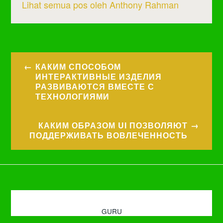
Lihat semua pos oleh Anthony Rahman
Navigasi
КАКИМ СПОСОБОМ
pos
ИНТЕРАКТИВНЫЕ ИЗДЕЛИЯ
РАЗВИВАЮТСЯ ВМЕСТЕ С
ТЕХНОЛОГИЯМИ
КАКИМ ОБРАЗОМ UI ПОЗВОЛЯЮТ
ПОДДЕРЖИВАТЬ ВОВЛЕЧЕННОСТЬ
GURU