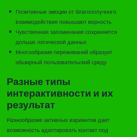
Позитивные эмоции от благополучного
взаимодействия повышают верность
Чувственная запоминание сохраняется
дольше логической данных
Многообразие переживаний образует
обширный пользовательский среду
Разные типы
интерактивности и их
результат
Разнообразие активных вариантов дает
возможность адаптировать контакт под