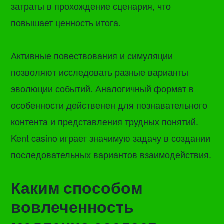
затраты в прохождение сценария, что
повышает ценность итога.
Активные повествования и симуляции
позволяют исследовать разные варианты
эволюции событий. Аналогичный формат в
особенности действенен для познавательного
контента и представления трудных понятий.
Kent casino играет значимую задачу в создании
последовательных вариантов взаимодействия.
Каким способом
вовлеченность