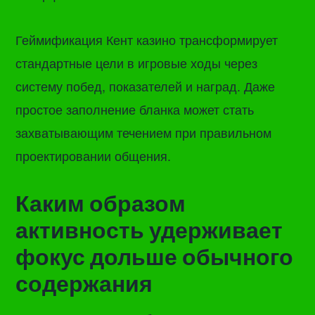
Геймификация Кент казино трансформирует
стандартные цели в игровые ходы через
систему побед, показателей и наград. Даже
простое заполнение бланка может стать
захватывающим течением при правильном
проектировании общения.
Каким образом
активность удерживает
фокус дольше обычного
содержания