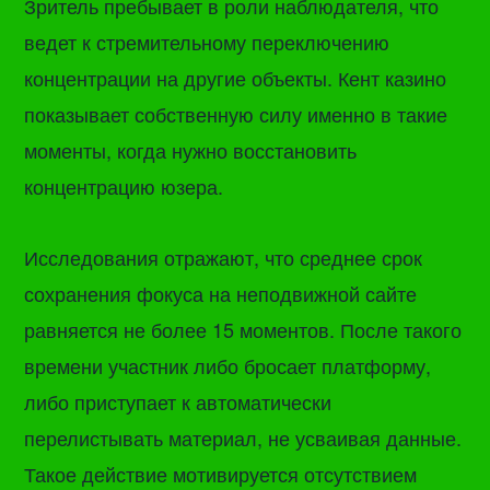
Зритель пребывает в роли наблюдателя, что
ведет к стремительному переключению
концентрации на другие объекты. Кент казино
показывает собственную силу именно в такие
моменты, когда нужно восстановить
концентрацию юзера.
Исследования отражают, что среднее срок
сохранения фокуса на неподвижной сайте
равняется не более 15 моментов. После такого
времени участник либо бросает платформу,
либо приступает к автоматически
перелистывать материал, не усваивая данные.
Такое действие мотивируется отсутствием