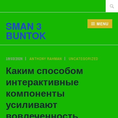
Lewati
Cari
ke
tentan
konten
SMAN 3
MENU
BUNTOK
19/03/2026
ANTHONY RAHMAN
UNCATEGORIZED
Каким способом
интерактивные
компоненты
усиливают
вовлеченность