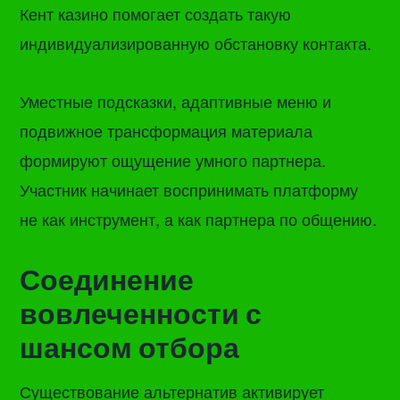
Кент казино помогает создать такую
индивидуализированную обстановку контакта.
Уместные подсказки, адаптивные меню и
подвижное трансформация материала
формируют ощущение умного партнера.
Участник начинает воспринимать платформу
не как инструмент, а как партнера по общению.
Соединение
вовлеченности с
шансом отбора
Существование альтернатив активирует