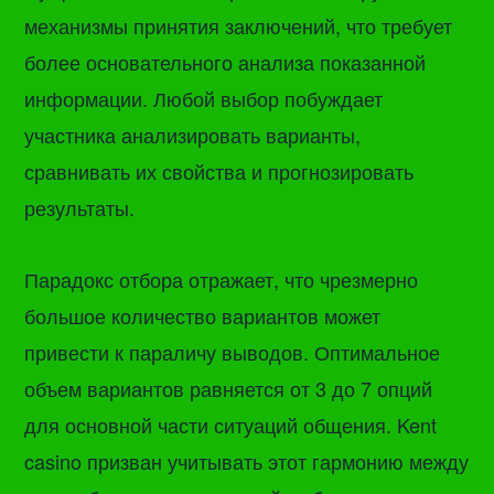
механизмы принятия заключений, что требует
более основательного анализа показанной
информации. Любой выбор побуждает
участника анализировать варианты,
сравнивать их свойства и прогнозировать
результаты.
Парадокс отбора отражает, что чрезмерно
большое количество вариантов может
привести к параличу выводов. Оптимальное
объем вариантов равняется от 3 до 7 опций
для основной части ситуаций общения. Kent
casino призван учитывать этот гармонию между