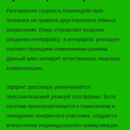
Разговорная сущность взаимодействия
основана на правиле двустороннего обмена
сведениями. Юзер отправляет входные
сведения интерфейсу, а интерфейс реагирует
соответствующими изменениями режима.
Данный цикл копирует естественную людскую
коммуникацию.
Эффект разговора увеличивается
персонализацией реакций платформы. Если
система приспосабливается к пожеланиям и
поведению конкретного участника, создается
впечатление индивидуального коммуникации.