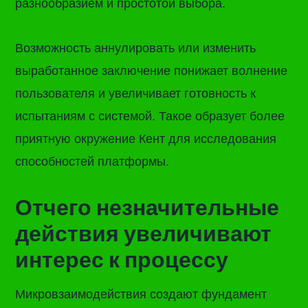
разнообразием и простотой выбора.
Возможность аннулировать или изменить
выработанное заключение понижает волнение
пользователя и увеличивает готовность к
испытаниям с системой. Такое образует более
приятную окружение Кент для исследования
способностей платформы.
Отчего незначительные
действия увеличивают
интерес к процессу
Микровзаимодействия создают фундамент