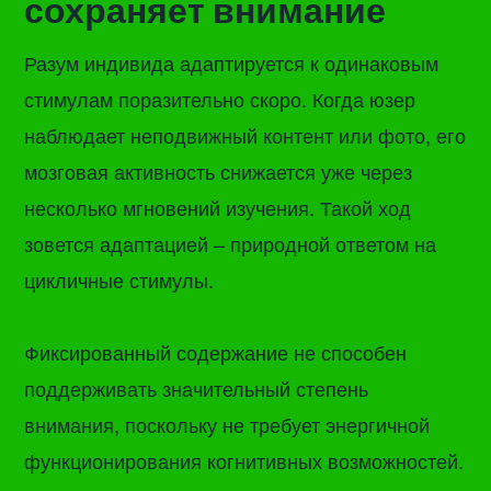
сохраняет внимание
Разум индивида адаптируется к одинаковым
стимулам поразительно скоро. Когда юзер
наблюдает неподвижный контент или фото, его
мозговая активность снижается уже через
несколько мгновений изучения. Такой ход
зовется адаптацией – природной ответом на
цикличные стимулы.
Фиксированный содержание не способен
поддерживать значительный степень
внимания, поскольку не требует энергичной
функционирования когнитивных возможностей.