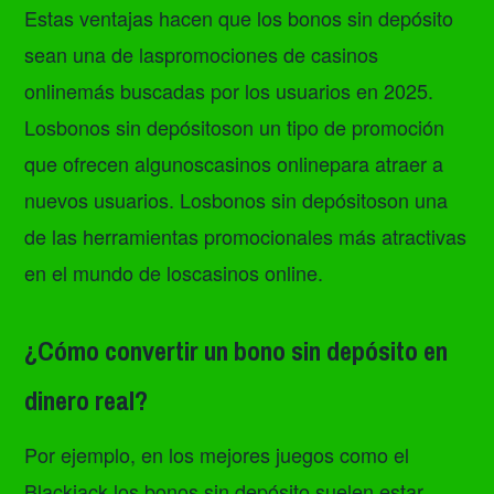
Estas ventajas hacen que los bonos sin depósito
sean una de laspromociones de casinos
onlinemás buscadas por los usuarios en 2025.
Losbonos sin depósitoson un tipo de promoción
que ofrecen algunoscasinos onlinepara atraer a
nuevos usuarios. Losbonos sin depósitoson una
de las herramientas promocionales más atractivas
en el mundo de loscasinos online.
¿Cómo convertir un bono sin depósito en
dinero real?
Por ejemplo, en los mejores juegos como el
Blackjack los bonos sin depósito suelen estar