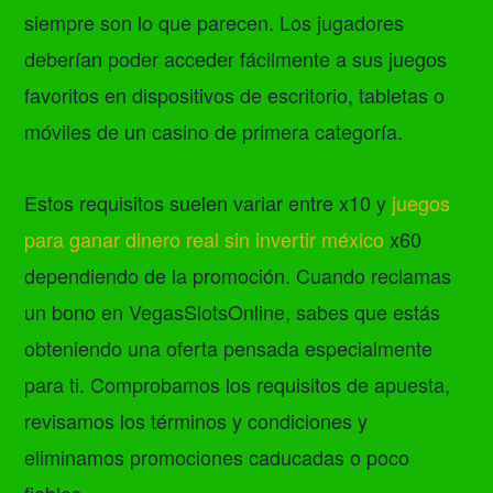
siempre son lo que parecen. Los jugadores
deberían poder acceder fácilmente a sus juegos
favoritos en dispositivos de escritorio, tabletas o
móviles de un casino de primera categoría.
Estos requisitos suelen variar entre x10 y
juegos
para ganar dinero real sin invertir méxico
x60
dependiendo de la promoción. Cuando reclamas
un bono en VegasSlotsOnline, sabes que estás
obteniendo una oferta pensada especialmente
para ti. Comprobamos los requisitos de apuesta,
revisamos los términos y condiciones y
eliminamos promociones caducadas o poco