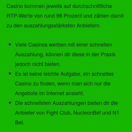
Casino kommen jeweils auf durchschnittliche
RTP-Werte von rund 98 Prozent und zählen damit
zu den auszahlungsstärksten Anbietern.
Viele Casinos werben mit einer schnellen
Auszahlung, können dir diese in der Praxis
jedoch nicht bieten.
Es ist keine leichte Aufgabe, ein schnelles
Casino zu finden, wenn man sich nur die
Angebote im Internet ansieht.
Die schnellsten Auszahlungen bieten dir die
Anbieter von Fight Club, NucleonBet und N1
Bet.