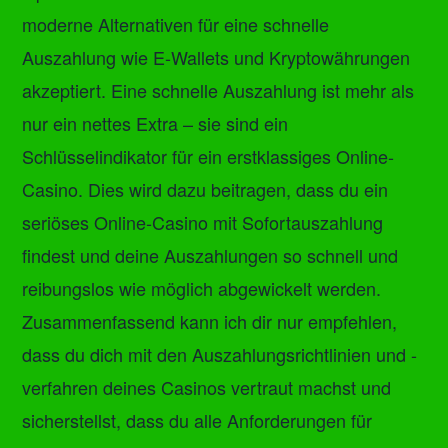
moderne Alternativen für eine schnelle
Auszahlung wie E-Wallets und Kryptowährungen
akzeptiert. Eine schnelle Auszahlung ist mehr als
nur ein nettes Extra – sie sind ein
Schlüsselindikator für ein erstklassiges Online-
Casino. Dies wird dazu beitragen, dass du ein
seriöses Online-Casino mit Sofortauszahlung
findest und deine Auszahlungen so schnell und
reibungslos wie möglich abgewickelt werden.
Zusammenfassend kann ich dir nur empfehlen,
dass du dich mit den Auszahlungsrichtlinien und -
verfahren deines Casinos vertraut machst und
sicherstellst, dass du alle Anforderungen für