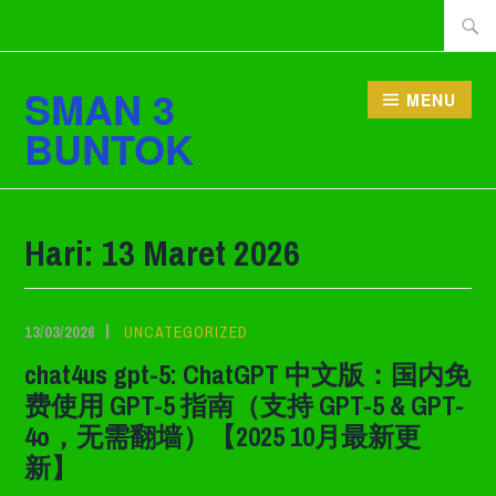
Lewati
Cari
ke
tentan
konten
SMAN 3
MENU
BUNTOK
Hari:
13 Maret 2026
13/03/2026
UNCATEGORIZED
chat4us gpt-5: ChatGPT 中文版：国内免
费使用 GPT-5 指南（支持 GPT-5 & GPT-
4o，无需翻墙）【2025 10月最新更
新】