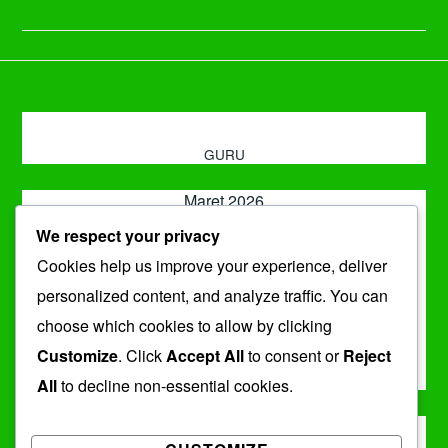
GURU
Maret 2026
M
S
S
R
K
J
S
We respect your privacy
1
2
3
4
5
6
7
Cookies help us improve your experience, deliver
8
9
10
11
12
13
14
15
16
17
18
19
20
21
personalized content, and analyze traffic. You can
22
23
24
25
26
27
28
choose which cookies to allow by clicking
29
30
31
Customize
. Click
Accept All
to consent or
Reject
« Feb
Apr »
All
to decline non-essential cookies.
ARSIP