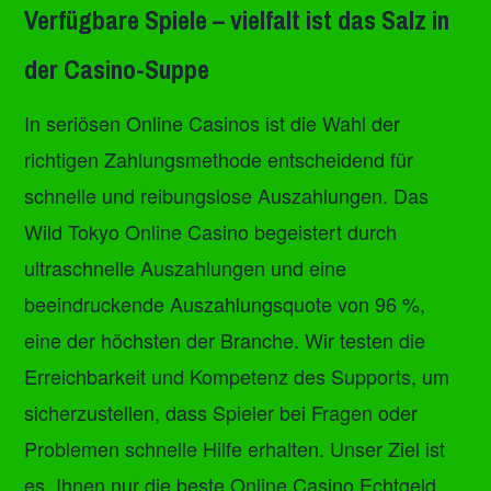
Verfügbare Spiele – vielfalt ist das Salz in
der Casino-Suppe
In seriösen Online Casinos ist die Wahl der
richtigen Zahlungsmethode entscheidend für
schnelle und reibungslose Auszahlungen. Das
Wild Tokyo Online Casino begeistert durch
ultraschnelle Auszahlungen und eine
beeindruckende Auszahlungsquote von 96 %,
eine der höchsten der Branche. Wir testen die
Erreichbarkeit und Kompetenz des Supports, um
sicherzustellen, dass Spieler bei Fragen oder
Problemen schnelle Hilfe erhalten. Unser Ziel ist
es, Ihnen nur die beste Online Casino Echtgeld