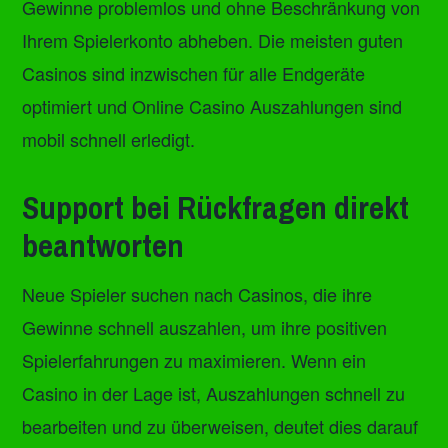
Gewinne problemlos und ohne Beschränkung von
Ihrem Spielerkonto abheben. Die meisten guten
Casinos sind inzwischen für alle Endgeräte
optimiert und Online Casino Auszahlungen sind
mobil schnell erledigt.
Support bei Rückfragen direkt
beantworten
Neue Spieler suchen nach Casinos, die ihre
Gewinne schnell auszahlen, um ihre positiven
Spielerfahrungen zu maximieren. Wenn ein
Casino in der Lage ist, Auszahlungen schnell zu
bearbeiten und zu überweisen, deutet dies darauf