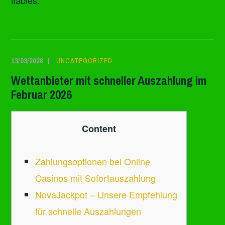
fiables.
13/03/2026
UNCATEGORIZED
Wettanbieter mit schneller Auszahlung im
Februar 2026
Content
Zahlungsoptionen bei Online
Casinos mit Sofortauszahlung
NovaJackpot – Unsere Empfehlung
für schnelle Auszahlungen